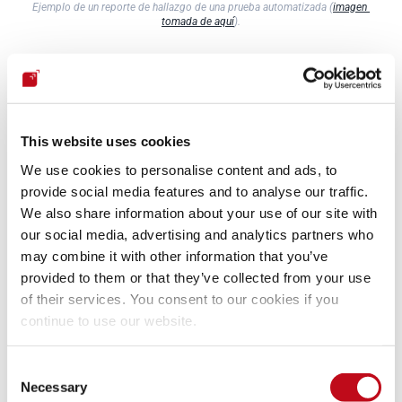
Ejemplo de un reporte de hallazgo de una prueba automatizada (
imagen 
tomada de aquí
).
Los reportes siempre deberían ser revisados por expertos, ya 
que las herramientas automatizadas tienden a notificar un 
gran número de falsos positivos que deben ser descartados 
para conocer los riesgos reales de una aplicación.
This website uses cookies
We use cookies to personalise content and ads, to
Según 
Synopsys
, hay seis sencillos pasos necesarios para 
provide social media features and to analyse our traffic.
realizar SAST de forma eficiente en empresas que tienen un 
We also share information about your use of our site with
gran número de aplicaciones construidas en diferentes 
our social media, advertising and analytics partners who
lenguajes, marcos y plataformas.
may combine it with other information that you’ve
provided to them or that they’ve collected from your use
Elige una herramienta automatizada capaz de realizar 
of their services. You consent to our cookies if you
revisiones de código fuente de aplicaciones escritas en 
continue to use our website.
los lenguajes de programación que utilices.
Gestiona los requisitos de licencia, establece controles 
de acceso y organiza la infraestructura necesaria para 
Consent
Necessary
desplegar la herramienta.
Selection