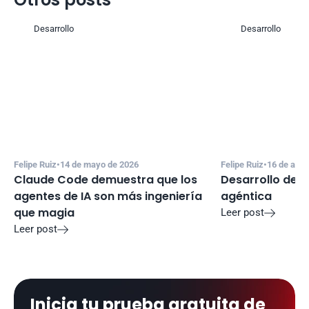
Desarrollo
Desarrollo
Felipe Ruiz
•
14 de mayo de 2026
Felipe Ruiz
•
16 de abri
Claude Code demuestra que los 
Desarrollo de s
agentes de IA son más ingeniería 
agéntica
que magia
Leer post

Leer post

Inicia tu prueba gratuita de 