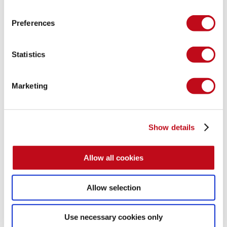
Personaliza el alcance de la herramienta, añade o elimina 
requisitos de verificación según las necesidades de tu 
Preferences
organización, integra la herramienta en tu entorno de 
desarrollo y vincula a una plataforma que te permita hacer 
un seguimiento de sus resultados e informes.
Statistics
Prioriza tus aplicaciones en función de su valor y sus 
riesgos y realiza escaneos en ellas con la herramienta. 
Continúa con estas evaluaciones a lo largo de la 
Marketing
evolución de tu software.
Analiza los resultados obtenidos por la herramienta y 
descarta los falsos positivos. Prioriza las vulnerabilidades 
en función del riesgo que representan y lleva a cabo su 
Show details
remediación.
Mantén a tus equipos capacitados en el uso adecuado de 
Allow all cookies
la herramienta dentro de tu SDLC.
Allow selection
Beneficios
Use necessary cookies only
SAST puede aplicarse en las primeras fases del SDLC, ya 