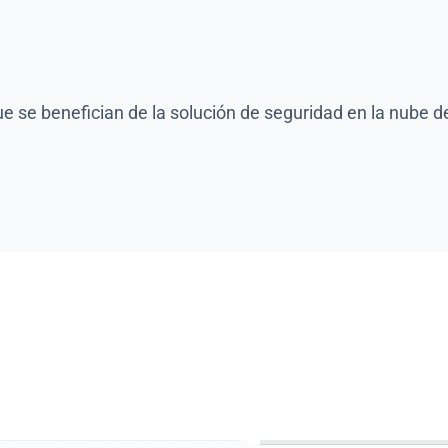
 se benefician de la solución de seguridad en la nube de
 elegir la solución d
nube de Fluid Attack