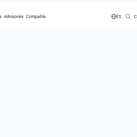
s
Advisories
Compañía

ES
C
fraestructura
s en la nube
izadas, IA e inteligencia experta.
 y aplicaciones.
s en diferentes proveedores de nube.