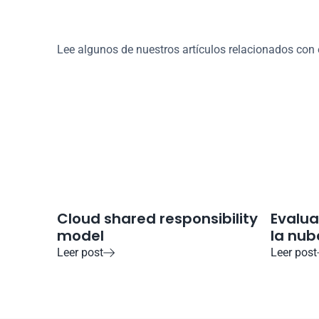
¿Deseas aprender más
de la nube?
Lee algunos de nuestros artículos relacionados con 
Cloud shared responsibility 
Evalua
model
la nub
Leer post
Leer post
