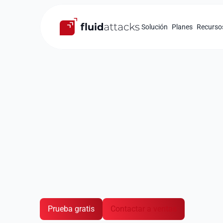
Solución
Planes
Recurso
Seguridad en la nube
Protege tu in
y aplicacione
Combinación óptima de herramientas automat
Análisis de tu infraestructura, contenedores
Detección y remediación de vulnerabilidade
Prueba gratis
Contactar a ventas