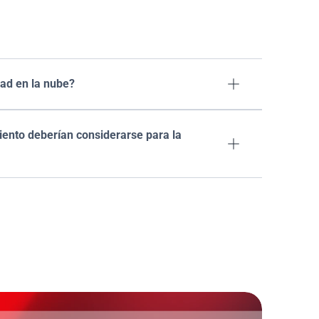
s
ad en la nube?

nto deberían considerarse para la 
