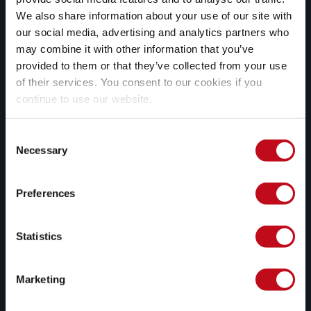
plataforma, donde puedes 
We also share information about your use of our site with
comprenderlas y gestionarlas.
our social media, advertising and analytics partners who
may combine it with other information that you’ve
provided to them or that they’ve collected from your use
of their services. You consent to our cookies if you
continue to use our website.
Remediación asistida por IA 
generativa
Consent
Necessary
Utilizamos inteligencia artificial 
Selection
generativa para ofrecerte opciones 
de remediación personalizadas para 
Preferences
vulnerabilidades específicas de tu 
código.
Statistics
Marketing