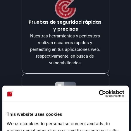
Pruebas de seguridad rápidas 
y precisas
Nuestras herramientas y pentesters 
realizan escaneos rápidos y 
pentesting en tus aplicaciones web, 
respectivamente, en busca de 
vulnerabilidades.
Un único panel de gestión
Todas las vulnerabilidades que 
This website uses cookies
detectamos en tus aplicaciones web 
We use cookies to personalise content and ads, to
son reportadas en nuestra 
provide social media features and to analyse our traffic.