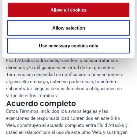
Modificación de los Términos
Fluid Attacks está autorizado a revisar estos Términos en
Allow all cookies
cualquier momento que lo considere oportuno, y al utilizar
este Sitio Web se espera que usted revise dichos Términos
Allow selection
de forma periódica para asegurarse de que comprende todos
los términos y condiciones que rigen el uso de este Sitio
Web.
Use necessary cookies only
Cesión
Fluid Attacks podrá ceder, transferir y subcontratar sus
derechos y/u obligaciones en virtud de los presentes
Términos sin necesidad de notificación o consentimiento
alguno. Sin embargo, usted no podrá ceder, transferir ni
subcontratar ninguno de sus derechos u obligaciones en
virtud de estos Términos.
Acuerdo completo
Estos Términos, incluidos los avisos legales y las
exenciones de responsabilidad contenidos en este Sitio
Web, constituyen el acuerdo completo entre Fluid Attacks y
usted en relación con el uso de este Sitio Web, y sustituyen