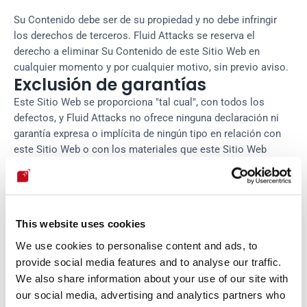
Su Contenido debe ser de su propiedad y no debe infringir
los derechos de terceros. Fluid Attacks se reserva el
derecho a eliminar Su Contenido de este Sitio Web en
cualquier momento y por cualquier motivo, sin previo aviso.
Exclusión de garantías
Este Sitio Web se proporciona "tal cual", con todos los
defectos, y Fluid Attacks no ofrece ninguna declaración ni
garantía expresa o implícita de ningún tipo en relación con
este Sitio Web o con los materiales que este Sitio Web
contiene. Además, nada de lo contenido en este Sitio Web
se interpretará como una consultoría o asesoramiento para
usted.
Limitación de responsabilidad
This website uses cookies
En ningún caso Fluid Attacks, o cualquiera de sus directivos
We use cookies to personalise content and ads, to
y empleados, serán responsables ante usted por cualquier
provide social media features and to analyse our traffic.
cosa que resulte de o esté relacionada de alguna manera
We also share information about your use of our site with
con su uso de este Sitio Web, ya sea que dicha
responsabilidad sea contractual, por agravio o de otra
our social media, advertising and analytics partners who