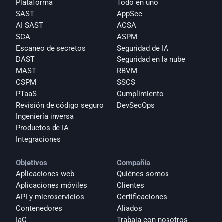
Plataforma
Todo en uno
SAST
AppSec
AI SAST
ACSA
SCA
ASPM
Escaneo de secretos
Seguridad de IA
DAST
Seguridad en la nube
MAST
RBVM
CSPM
SSCS
PTaaS
Cumplimiento
Revisión de código seguro
DevSecOps
Ingeniería inversa
Productos de IA
Integraciones
Objetivos
Compañía
Aplicaciones web
Quiénes somos
Aplicaciones móviles
Clientes
API y microservicios
Certificaciones
Contenedores
Aliados
IaC
Trabaja con nosotros