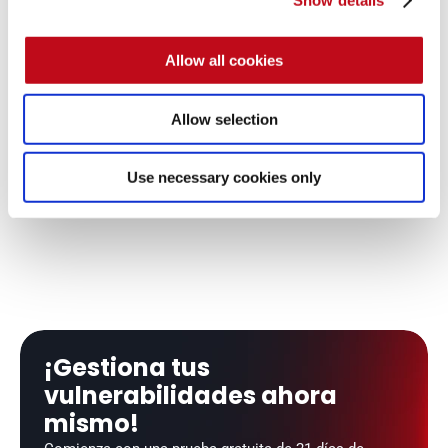
Conoce más sobre nuestras integraciones
Allow all cookies
Visual Studio Code
GitLab
Extensiones de IDE
Sistemas de seguimiento de
Allow selection
Use necessary cookies only
Jira Cloud
Cursor
Sistemas de seguimiento de errores
IDE extensions
¡Gestiona tus 
vulnerabilidades ahora 
mismo!