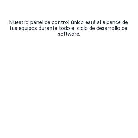
n
e
c
e
s
i
t
a
n
p
a
r
a
a
s
e
g
u
r
a
r
s
u
S
D
L
C
Nuestro panel de control único está al alcance de 
tus equipos durante todo el ciclo de desarrollo de 
software.
IDENTIFICACIÓN
Una única fuente de verdad
Centraliza cada hallazgo de los escaneos automáticos y las 
pruebas manuales.
Una vista unificada de los hallazgos de SAST, AI SAST, 
SCA, DAST, MAST, CSPM, SCR, RE y PTaaS
Información detallada sobre vulnerabilidades inyectadas y 
heredadas
Design Map:
 Carga tu diseño de seguridad para obtener 
correlaciones automáticas con tus vulnerabilidades 
detectadas
Visibilidad completa de la ubicación, severidad y 