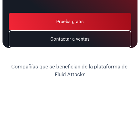
vulnerabilidades de seguridad detectadas en tus 
aplicaciones.
Prueba gratis
Contactar a ventas
Compañías que se benefician de la plataforma de 
Fluid Attacks
T
o
d
o
l
o
q
u
e
t
u
s
e
q
u
i
p
o
s