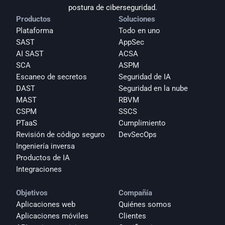
postura de ciberseguridad.
Productos
Soluciones
Plataforma
Todo en uno
SAST
AppSec
AI SAST
ACSA
SCA
ASPM
Escaneo de secretos
Seguridad de IA
DAST
Seguridad en la nube
MAST
RBVM
CSPM
SSCS
PTaaS
Cumplimiento
Revisión de código seguro
DevSecOps
Ingeniería inversa
Productos de IA
Integraciones
Objetivos
Compañía
Aplicaciones web
Quiénes somos
Aplicaciones móviles
Clientes