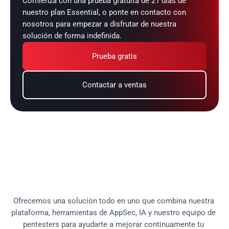
Comienza con una prueba gratuita de 21 días de 
nuestro plan Essential, o ponte en contacto con 
nosotros para empezar a disfrutar de nuestra 
solución de forma indefinida.
Prueba gratis
Contactar a ventas
N
u
e
s
t
r
o
A
S
P
M
e
s
u
n
a
p
a
r
t
e
f
u
n
d
a
m
e
n
t
a
l
d
e
l
a
s
o
l
u
c
i
ó
n
F
l
u
i
d
A
t
t
a
c
k
s
Ofrecemos una solución todo en uno que combina nuestra 
plataforma, herramientas de AppSec, IA y nuestro equipo de 
pentesters para ayudarte a mejorar continuamente tu 