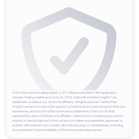
4.8/5-star customer rating based on 321 ratings submitted in the Application 
Security Testing market as of June 23, 2026. Gartner® and Peer Insights™ are 
trademarks of Gartner, Inc. and/or its affiliates. All rights reserved. Gartner Peer 
Insights content consists of the opinions of individual end users based on their own 
experiences, and should not be construed as statements of fact, nor do they 
represent the views of Gartner or its affiliates. Gartner does not endorse any vendor, 
product or service depicted in this content nor makes any warranties, expressed or 
implied, with respect to this content, about its accuracy or completeness, including 
any warranties of merchantability or fitness for a particular purpose.