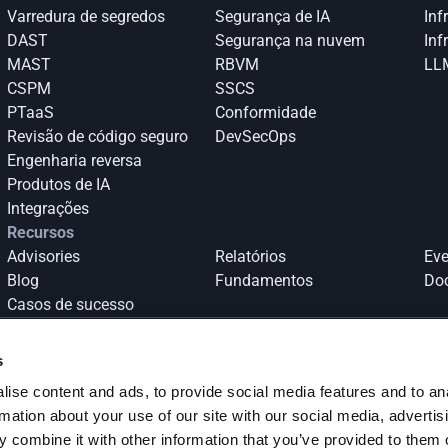
Varredura de segredos
Segurança de IA
Inf
DAST
Segurança na nuvem
Inf
MAST
RBVM
LLM
CSPM
SSCS
PTaaS
Conformidade
Revisão de código seguro
DevSecOps
Engenharia reversa
Produtos de IA
Integrações
Recursos
Advisories
Relatórios
Eve
Blog
Fundamentos
Do
Casos de sucesso
s
ise content and ads, to provide social media features and to an
Inscreva-se
rmation about your use of our site with our social media, advertis
 combine it with other information that you’ve provided to them o