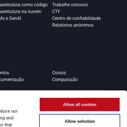
raestrutura como código
Trabalhe conosco
raestrutura na nuvem
CTF
s e GenAI
Centro de confiabilidade
Relatórios anônimos 
ntos
Cursos
cumentação
Comparação
Allow all cookies
alyse our
ing and
Allow selection
r that