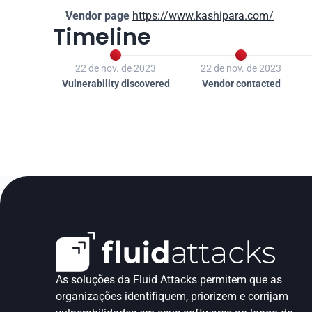
Vendor page
https://www.kashipara.com/
Timeline


22 de nov. de 2023
22 de nov. de 2023
Vulnerability discovered
Vendor contacted
As soluções da Fluid Attacks permitem que as 
organizações identifiquem, priorizem e corrijam 