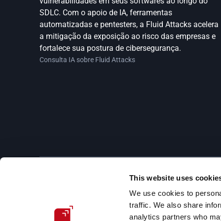
vulnerabilidades em seus softwares ao longo do 
SDLC. Com o apoio de IA, ferramentas 
automatizadas e pentesters, a Fluid Attacks acelera 
a mitigação da exposição ao risco das empresas e 
fortalece sua postura de cibersegurança.
Consulta IA sobre Fluid Attacks
This website uses cookie
Assine nossa newsletter
Mantenha-se atualizado sobre nossos próximos 
We use cookies to personal
eventos e os últimos posts do blog, advisories e 
traffic. We also share info
outros recursos interessantes.
analytics partners who may