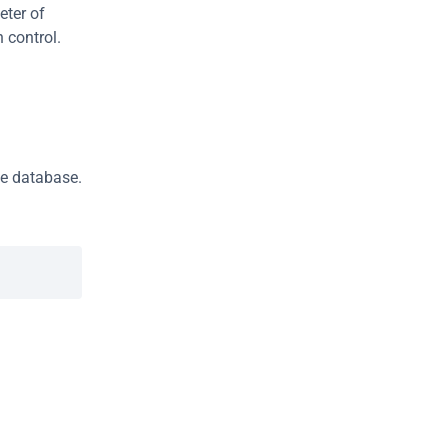
ter of 
 control.
e database. 