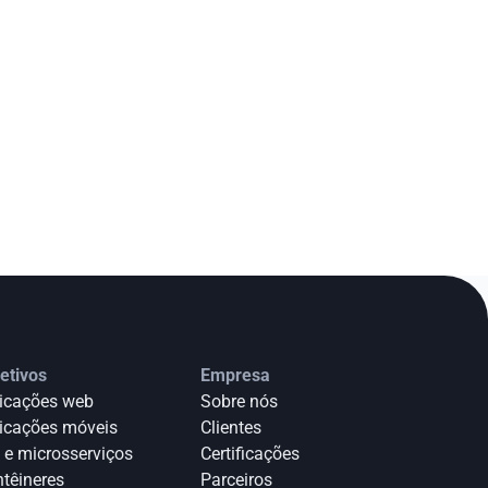
etivos
Empresa
icações web
Sobre nós
icações móveis
Clientes
 e microsserviços
Certificações
têineres
Parceiros