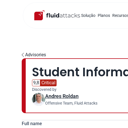
Solução
Planos
Recurso
Advisories

Student Informa
9,8
Critical
Discovered by
Andres Roldan
Offensive Team, Fluid Attacks
Full name