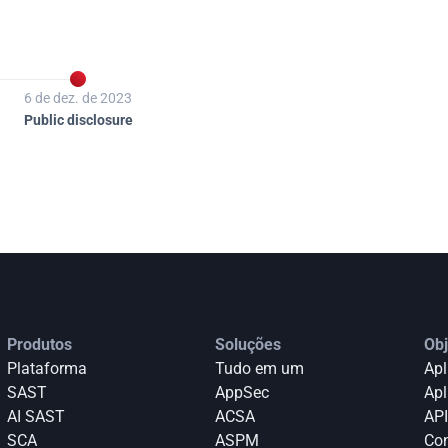

6 de dez. de 2023
Public disclosure
Produtos
Soluções
Obj
Plataforma
Tudo em um
Apl
SAST
AppSec
Apl
AI SAST
ACSA
API
SCA
ASPM
Con