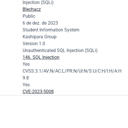
Injection (SQLi)
Blechacz
Public
6 de dez. de 2023
Student Information System
Kashipara Group
Version 1.0
Unauthenticated SQL Injection (SQLi)
146. SQL Injection
Yes
CVSS:3.1/AV:N/AC:L/PR:N/UI:N/S:U/C:H/I:H/A:H
9.8
Yes
CVE-2023-5008