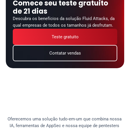
Comece seu teste gratuito 
de 21 dias
Descubra os benefícios da solução Fluid Attacks, da 
qual empresas de todos os tamanhos já desfrutam.
Teste gratuito
Contatar vendas
A
p
l
a
t
a
f
o
r
m
a
e
a
s
i
n
t
e
g
r
a
ç
õ
e
s
s
ã
o
f
u
n
d
a
m
e
n
t
a
i
s
n
a
s
o
l
u
ç
ã
o
F
l
u
i
d
A
t
t
a
c
k
s
Oferecemos uma solução tudo-em-um que combina nossa 
IA, ferramentas de AppSec e nossa equipe de pentesters 