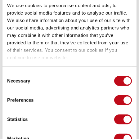
We use cookies to personalise content and ads, to
sobre vulnerabilidades detectadas, sugestões para 
provide social media features and to analyse our traffic.
melhorar sua postura de segurança e respostas 
We also share information about your use of our site with
baseadas na nossa documentação.
our social media, advertising and analytics partners who
Saiba mais

may combine it with other information that you’ve
provided to them or that they’ve collected from your use
of their services. You consent to our cookies if you
continue to use our website.
Consent
Visual Studio Code
Necessary
Selection
Use nosso servidor MCP remoto para obter insights 
sobre vulnerabilidades detectadas, sugestões para 
melhorar sua postura de segurança e respostas 
Preferences
baseadas na nossa documentação.
Saiba mais

Statistics

Marketing