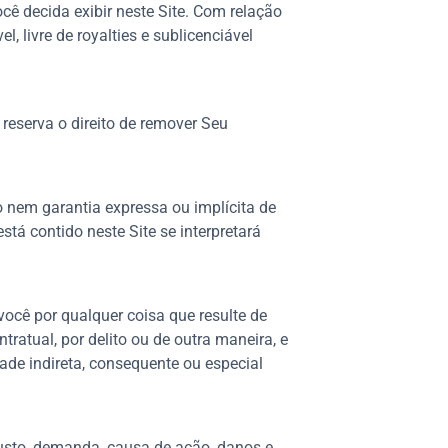
cê decida exibir neste Site. Com relação
, livre de royalties e sublicenciável
 reserva o direito de remover Seu
o nem garantia expressa ou implícita de
tá contido neste Site se interpretará
você por qualquer coisa que resulte de
ratual, por delito ou de outra maneira, e
dade indireta, consequente ou especial
 custo, demanda, causa de ação, danos e