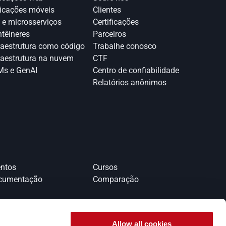
icações móveis
Clientes
 e microsserviços
Certificações
têineres
Parceiros
raestrutura como código
Trabalhe conosco
raestrutura na nuvem
CTF
s e GenAI
Centro de confiabilidade
Relatórios anônimos 
ntos
Cursos
cumentação
Comparação
Allow all cookies