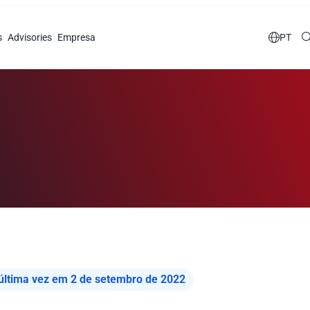
s
Advisories
Empresa

PT
Termos de uso
 última vez em 2 de setembro de 2022