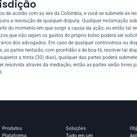
risdição
os de acordo com as leis da Colômbia, e você se submete às lei
para a resolução de qualquer disputa. Qualquer reclamação sob
rtir do momento em que surgir a causa da ação, ou então tal r
os que não sejam os gastos do próprio bolso poderá ser solicit
rários dos advogados. Em caso de qualquer controvérsia ou disp
, as partes tentarão, com prontidão e de boa-fé, resolver tal di
perior a trinta (30) dias), qualquer das partes poderá submeter
r resolvida através da mediação, então as partes serão livres pa
l.
Produtos
Soluções
Obj
Plataforma
Tudo em um
Apl