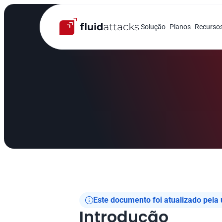
Solução
Planos
Recurso
Este documento foi atualizado pela

Introdução