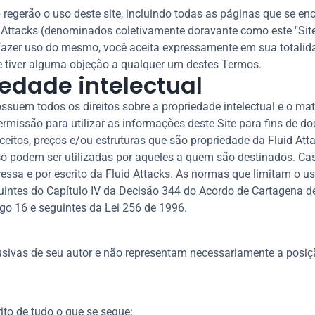
regerão o uso deste site, incluindo todas as páginas que se en
 Attacks (denominados coletivamente doravante como este "Sit
ao fazer uso do mesmo, você aceita expressamente em sua totali
se tiver alguma objeção a qualquer um destes Termos.
iedade intelectual
ssuem todos os direitos sobre a propriedade intelectual e o mate
ermissão para utilizar as informações deste Site para fins de 
onceitos, preços e/ou estruturas que são propriedade da Fluid Att
 só podem ser utilizadas por aqueles a quem são destinados. Ca
ressa e por escrito da Fluid Attacks. As normas que limitam o 
guintes do Capítulo IV da Decisão 344 do Acordo de Cartagena de
igo 16 e seguintes da Lei 256 de 1996.
usivas de seu autor e não representam necessariamente a posiçã
ito de tudo o que se segue: