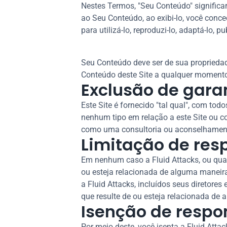
Nestes Termos, "Seu Conteúdo" significar
ao Seu Conteúdo, ao exibi-lo, você conced
para utilizá-lo, reproduzi-lo, adaptá-lo, pu
Seu Conteúdo deve ser de sua propriedade 
Conteúdo deste Site a qualquer momento 
Exclusão de gara
Este Site é fornecido "tal qual", com to
nenhum tipo em relação a este Site ou co
como uma consultoria ou aconselhament
Limitação de res
Em nenhum caso a Fluid Attacks, ou qualq
ou esteja relacionada de alguma maneira 
a Fluid Attacks, incluídos seus diretore
que resulte de ou esteja relacionada de
Isenção de respo
Por meio deste, você isenta a Fluid Atta