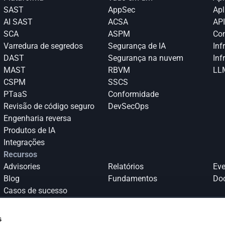
SAST
AppSec
Apl
AI SAST
ACSA
API
SCA
ASPM
Con
Varredura de segredos
Segurança de IA
Inf
DAST
Segurança na nuvem
Inf
MAST
RBVM
LLM
CSPM
SSCS
PTaaS
Conformidade
Revisão de código seguro
DevSecOps
Engenharia reversa
Produtos de IA
Integrações
Recursos
Advisories
Relatórios
Eve
Blog
Fundamentos
Do
Casos de sucesso
s