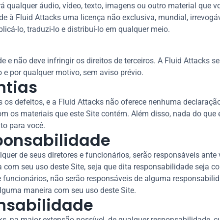
á qualquer áudio, vídeo, texto, imagens ou outro material que vo
e à Fluid Attacks uma licença não exclusiva, mundial, irrevogável
blicá-lo, traduzi-lo e distribuí-lo em qualquer meio.
e não deve infringir os direitos de terceiros. A Fluid Attacks se
e por qualquer motivo, sem aviso prévio.
ntias
dos os defeitos, e a Fluid Attacks não oferece nenhuma declaraçã
m os materiais que este Site contém. Além disso, nada do que es
o para você.
ponsabilidade
uer de seus diretores e funcionários, serão responsáveis ante 
com seu uso deste Site, seja que dita responsabilidade seja cont
s e funcionários, não serão responsáveis de alguma responsabili
 alguma maneira com seu uso deste Site.
nsabilidade
cks, na maior extensão possível, de qualquer responsabilidade,