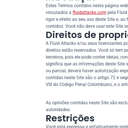
Estes Termos contidos nesta página web 
vinculados a
fluidattacks.com
pela Fluid
rigor e efeito ao seu uso deste Site e, 
contidos. Você não deve usar este Site 
Direitos de propr
A Fluid Attacks e/ou seus licenciantes po
direitos estão reservados. Você só tem p
terceiros, pois ele pode conter ideias, c
significa que as informações deste Site
ou parcial, deverá haver autorização exp
contidas neste Site são o artigo 72 e se
VIII do Código Penal Colombiano, e o art
As opiniões contidas neste Site são excl
autoridades.
Restrições
Você está expressa e enfaticamente restr