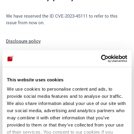
We have reserved the ID CVE-2023-45111 to refer to this 
issue from now on.
Disclosure policy
System Information
Version: Online Examination System v1.0
This website uses cookies
Operating System: Any
We use cookies to personalise content and ads, to
provide social media features and to analyse our traffic.
Mitigation
We also share information about your use of our site with
our social media, advertising and analytics partners who
may combine it with other information that you’ve
There is currently no patch available for this vulnerability.
provided to them or that they’ve collected from your use
of their services. You consent to our cookies if you