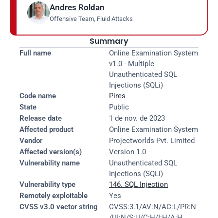
Andres Roldan
Offensive Team, Fluid Attacks
Summary
Full name
Online Examination System 
v1.0 - Multiple 
Unauthenticated SQL 
Injections (SQLi)
Code name
Pires
State
Public
Release date
1 de nov. de 2023
Affected product
Online Examination System
Vendor
Projectworlds Pvt. Limited
Affected version(s)
Version 1.0
Vulnerability name
Unauthenticated SQL 
Injections (SQLi)
Vulnerability type
146. SQL Injection
Remotely exploitable
Yes
CVSS v3.0 vector string
CVSS:3.1/AV:N/AC:L/PR:N
/UI:N/S:U/C:H/I:H/A:H