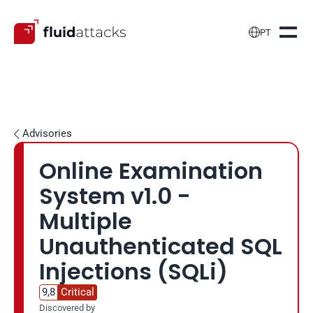

PT
Advisories

Online Examination 
System v1.0 - 
Multiple 
Unauthenticated SQL 
Injections (SQLi)
9,8
Critical
Discovered by