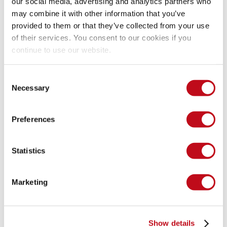
our social media, advertising and analytics partners who
may combine it with other information that you’ve
provided to them or that they’ve collected from your use
of their services. You consent to our cookies if you
continue to use our website.

Oswaldo Parada
•
23 de julho de 2018
5 min
Why we go functional?
In this blog post, we show an analysis of why it is 
Consent
Necessary
necessary to go functional even with non-functional 
Selection
languages.
Ler publicação

Preferences
Statistics
Carregar mais
Marketing
Comece seu teste gratuito 
de 21 dias
Show details