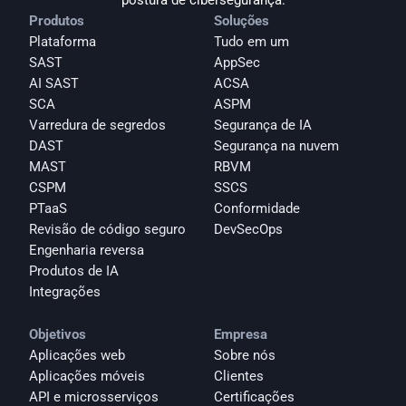
postura de cibersegurança.
Produtos
Soluções
Plataforma
Tudo em um
SAST
AppSec
AI SAST
ACSA
SCA
ASPM
Varredura de segredos
Segurança de IA
DAST
Segurança na nuvem
MAST
RBVM
CSPM
SSCS
PTaaS
Conformidade
Revisão de código seguro
DevSecOps
Engenharia reversa
Produtos de IA
Integrações
Objetivos
Empresa
Aplicações web
Sobre nós
Aplicações móveis
Clientes
API e microsserviços
Certificações