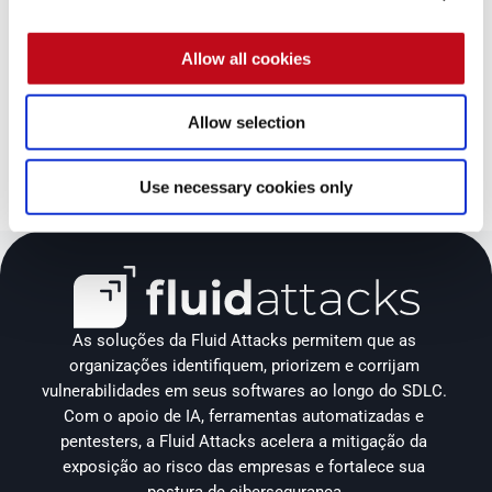
Descubra os benefícios da solução Fluid Attacks, da 
qual empresas de todos os tamanhos já desfrutam.
Allow all cookies
Teste gratuito
Allow selection
Contatar vendas
Use necessary cookies only
As soluções da Fluid Attacks permitem que as 
organizações identifiquem, priorizem e corrijam 
vulnerabilidades em seus softwares ao longo do SDLC. 
Com o apoio de IA, ferramentas automatizadas e 
pentesters, a Fluid Attacks acelera a mitigação da 
exposição ao risco das empresas e fortalece sua 