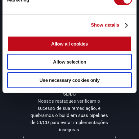
Apoio contínuo de 
especialistas
Nossos pentesters podem ajudar 
Show details
suas equipes de desenvolvimento e 
segurança a resolver dúvidas sobre 
as vulnerabilidades mais complexas.
Allow all cookies
Allow selection
Use necessary cookies only
Segurança em todo o seu 
SDLC
Nossos reataques verificam o 
sucesso de sua remediação, e 
quebramos o build em suas pipelines 
de CI/CD para evitar implementações 
inseguras.