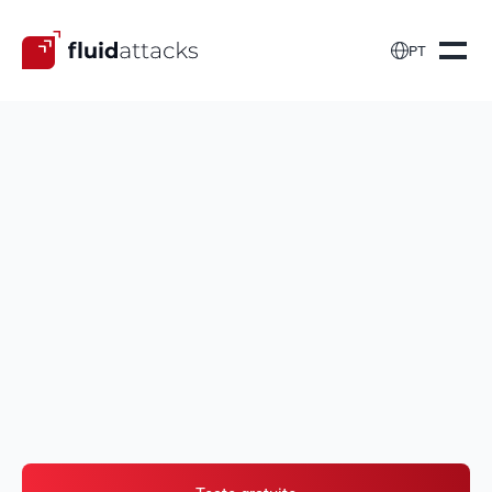

PT
Desenvolva APIs e
microsserviços
seguros
Avaliamos a fundo o código-fonte, as interações e as
operações das APIs e dos microsserviços que
integram seus aplicativos em busca de
vulnerabilidades de segurança.