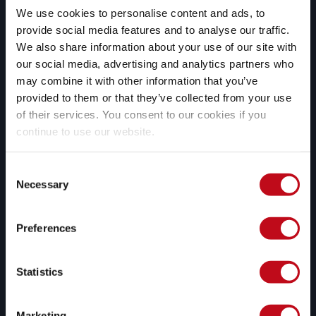
nossa plataforma, onde podem ser 
We use cookies to personalise content and ads, to
compreendidas e gerenciadas.
provide social media features and to analyse our traffic.
We also share information about your use of our site with
our social media, advertising and analytics partners who
may combine it with other information that you’ve
provided to them or that they’ve collected from your use
of their services. You consent to our cookies if you
Remediação assistida por IA 
continue to use our website.
generativa
Usamos inteligência artificial 
Consent
generativa para oferecer opções de 
Necessary
Selection
remediação personalizadas para 
vulnerabilidades específicas do seu 
código.
Preferences
Statistics
Marketing