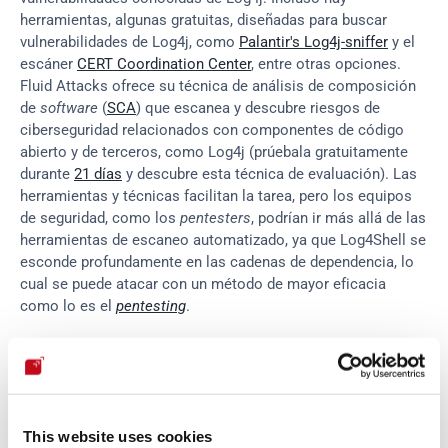
herramientas, algunas gratuitas, diseñadas para buscar 
vulnerabilidades de Log4j, como 
Palantir's Log4j-sniffer
 y el 
escáner 
CERT Coordination Center
, entre otras opciones. 
Fluid Attacks ofrece su técnica de análisis de composición 
de 
software
 (
SCA
) que escanea y descubre riesgos de 
ciberseguridad relacionados con componentes de código 
abierto y de terceros, como Log4j (prúebala gratuitamente 
durante 
21 días
 y descubre esta técnica de evaluación). Las 
herramientas y técnicas facilitan la tarea, pero los equipos 
de seguridad, como los 
pentesters
, podrían ir más allá de las 
herramientas de escaneo automatizado, ya que Log4Shell se 
esconde profundamente en las cadenas de dependencia, lo 
cual se puede atacar con un método de mayor eficacia 
como lo es el 
pentesting
.
Las pruebas manuales son ejecutadas por 
pentesters
 que 
son más que capaces de buscar Log4Shell profundamente 
oculto, y pueden ayudar su causa con herramientas como 
Apache Maven
 para generar árboles de dependencias y 
This website uses cookies