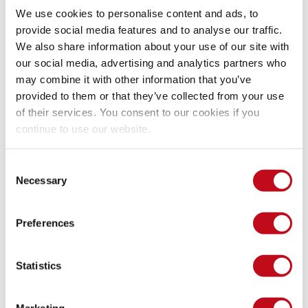
mapear todas las dependencias de una aplicación. Otras 
We use cookies to personalise content and ads, to
pautas útiles son las de la Agencia de Ciberseguridad y 
provide social media features and to analyse our traffic.
Seguridad de Infraestructuras (CISA), llamadas "Apache 
We also share information about your use of our site with
Log4j vulnerability 
guidance
" y también 
la lista
 de 
software
our social media, advertising and analytics partners who
afectado por Log4Shell.
may combine it with other information that you’ve
provided to them or that they’ve collected from your use
¿Cómo remediar esta 
of their services. You consent to our cookies if you
vulnerabilidad de Log4j?
continue to use our website.
Consent
Remediar o mitigar la vulnerabilidad Log4Shell es el 
Necessary
Selection
siguiente paso lógico tras detectarla, y dependiendo de las 
circunstancias, pueden aplicarse soluciones. Para 
remediarla, se debe actualizar la biblioteca Log4j a una 
Preferences
versión parcheada que solucione la vulnerabilidad 
específica. La actualización a la versión Log4j 2.17.10 (Java 
8), 2.12.4 (Java 7) y 2.3.2 (Java 6) corregirá CVE-2021-44228 
Statistics
y otras vulnerabilidades. Si se consulta el 
sitio web oficial de 
Log4j
 o los avisos de seguridad, pueden ayudar a encontrar 
Marketing