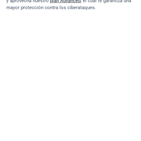
y aprovecha nuestro 
plan Advanced
, el cual te garantiza una 
mayor protección contra los ciberataques.