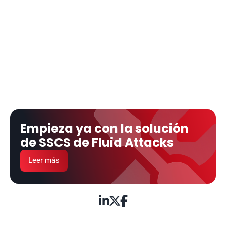
Empieza ya con la solución 
de SSCS de Fluid Attacks
Leer más


