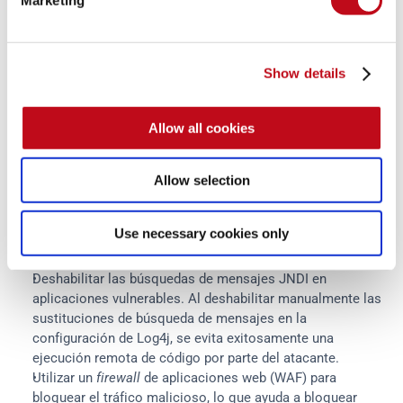
si hay una vulnerabilidad existente en una versión específica. 
Después de actualizar la biblioteca Log4j, la configuración 
de Log4j de la aplicación debe ser revisada para asegurarse 
de que sigue buenas prácticas de seguridad. Eliminar 
Show details
registros innecesarios o excesivos también puede ayudar, 
así como auditar el contenido de los mensajes de registro 
para evitar la inclusión de datos no fiables o, lo que podría 
Allow all cookies
llegar a ser, datos maliciosos.
Allow selection
En los casos en que la actualización a la nueva versión de la 
biblioteca Log4j no sea una posibilidad, aprender a mitigar la 
Use necessary cookies only
vulnerabilidad es la mejor opción:
Deshabilitar las búsquedas de mensajes JNDI en 
aplicaciones vulnerables. Al deshabilitar manualmente las 
sustituciones de búsqueda de mensajes en la 
configuración de Log4j, se evita exitosamente una 
ejecución remota de código por parte del atacante.
Utilizar un 
firewall
 de aplicaciones web (WAF) para 
bloquear el tráfico malicioso, lo que ayuda a bloquear 