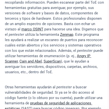
recopilando información. Pueden escanear parte del ToE con 
herramientas gratuitas para averiguar, por ejemplo, sus 
versiones de 
software
 y bases de datos, componentes de 
terceros y tipos de 
hardware
. Estos profesionales disponen 
de un amplio espectro de opciones. Basta con echar un 
vistazo al 
marco OSINT
 para hacerse una idea. Digamos que 
el 
pentester
 utiliza la herramienta 
Zenmap
. Este programa 
les ayudará a realizar un escaneo de puertos para reconocer 
cuáles están abiertos y los servicios y sistemas operativos 
con los que están relacionados. Además, el 
pentester
 puede 
utilizar herramientas de enumeración (p. ej., 
Angry IP 
Scanner
, 
Cain and Abel
, 
SuperScan
), que le ayudan a 
averiguar los servidores, dispositivos, carpetas, archivos, 
usuarios, etc., dentro del ToE.
Otras herramientas ayudarán al 
pentester
 a buscar 
vulnerabilidades de seguridad. Si ya se le dio acceso al 
código fuente (o lo obtuvo por su cuenta), puede utilizar una 
herramienta de 
pruebas de seguridad de aplicaciones 
estáticas
 (SAST) para buscar código inseguro. Por ejemplo, 