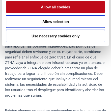
ZTNA. Con total honestidad, hacer el cambio no es tarea 
Allow all cookies
fácil, pero una vez hecho, valdrá la pena.
Allow selection
El cambio de VPN a ZTNA requiere un plan de migración 
cuidadoso y por fases, teniendo en cuenta que las pruebas 
deben hacerse antes del despliegue, así como cuestiones 
Use necessary cookies only
presupuestarias y una formación clara para los usuarios 
para abordar las posibles inquietudes. Las políticas de 
seguridad deben revisarse y, en su mayor parte, cambiarse 
para reflejar el enfoque de 
zero trust
. En el caso de que 
ZTNA vaya a integrarse con infraestructuras ya existentes, el 
proveedor de ZTNA elegido debería presentar un plan de 
trabajo para lograr la unificación sin complicaciones. Debe 
realizarse un seguimiento que incluya el rendimiento del 
sistema, las necesidades de escalabilidad y la actividad de 
los usuarios tras el despliegue para identificar y abordar los 
problemas que surjan.
Existen algunos conceptos equivocados que los usuarios de 