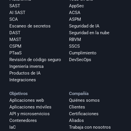
SAST
AppSec
AI SAST
ACSA
SCA
ASPM
Escaneo de secretos
Seguridad de IA
DAST
Seguridad en la nube
MAST
RBVM
CSPM
SSCS
PTaaS
Cumplimiento
Revisión de código seguro
DevSecOps
Ingeniería inversa
Productos de IA
Integraciones
Objetivos
Compañía
Aplicaciones web
Quiénes somos
Aplicaciones móviles
Clientes
API y microservicios
Certificaciones
Contenedores
Aliados
IaC
Trabaja con nosotros