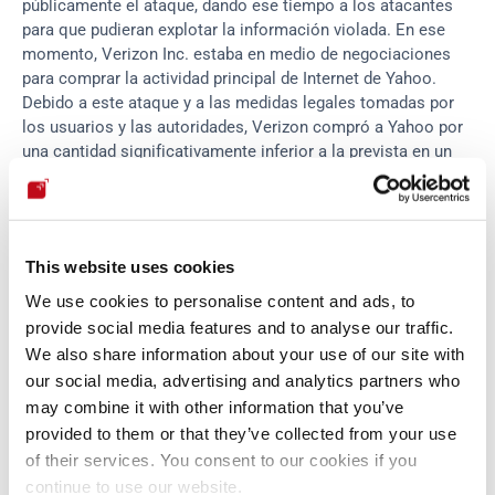
públicamente el ataque, dando ese tiempo a los atacantes 
para que pudieran explotar la información violada. En ese 
momento, Verizon Inc. estaba en medio de negociaciones 
para comprar la actividad principal de Internet de Yahoo. 
Debido a este ataque y a las medidas legales tomadas por 
los usuarios y las autoridades, Verizon compró a Yahoo por 
una cantidad significativamente inferior a la prevista en un 
principio. No será la última vez que oigamos hablar de esta 
compañía a medida que avancemos en esta lista.
3 - Aadhaar
This website uses cookies
We use cookies to personalise content and ads, to
provide social media features and to analyse our traffic.
La 
base de datos de identificación del gobierno indio
 sufrió 
We also share information about your use of our site with
un ataque en 2018 por parte de actores maliciosos que 
our social media, advertising and analytics partners who
explotaron vulnerabilidades en el mecanismo de cifrado y 
may combine it with other information that you’ve
aprovecharon protocolos de seguridad obsoletos para 
provided to them or that they’ve collected from your use
acceder a datos confidenciales. El alcance del ataque fue 
of their services. You consent to our cookies if you
gigantesco, ya que se robaron nombres completos, 
continue to use our website.
direcciones, datos biométricos y números Aadhaar de 
815 