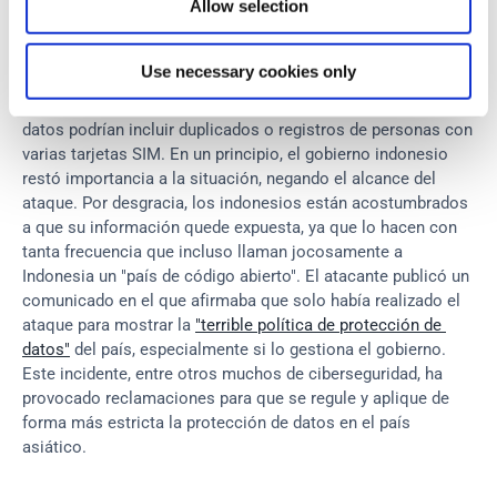
Allow selection
que revelaban números de identidad nacionales, números de 
teléfono y nombres de proveedores de telecomunicaciones, 
entre otra información. Es importante señalar que la 
Use necessary cookies only
población de Indonesia es inferior al número de tarjetas 
registradas (275,5 millones en 2022), lo que sugiere que los 
datos podrían incluir duplicados o registros de personas con 
varias tarjetas SIM. En un principio, el gobierno indonesio 
restó importancia a la situación, negando el alcance del 
ataque. Por desgracia, los indonesios están acostumbrados 
a que su información quede expuesta, ya que lo hacen con 
tanta frecuencia que incluso llaman jocosamente a 
Indonesia un "país de código abierto". El atacante publicó un 
comunicado en el que afirmaba que solo había realizado el 
ataque para mostrar la 
"terrible política de protección de 
datos"
 del país, especialmente si lo gestiona el gobierno. 
Este incidente, entre otros muchos de ciberseguridad, ha 
provocado reclamaciones para que se regule y aplique de 
forma más estricta la protección de datos en el país 
asiático.