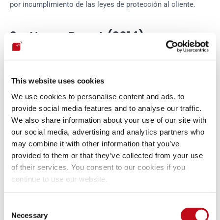
por incumplimiento de las leyes de protección al cliente.
2 - Home Depot (2014)
The Home Depot, Inc. es un importante 
minorista 
estadounidense
 que ofrece una amplia gama de productos y 
This website uses cookies
servicios de mejora del hogar. 
En septiembre de 2014
, esta 
We use cookies to personalise content and ads, to
empresa confirmó que sus sistemas de pago habían sido 
provide social media features and to analyse our traffic.
objeto de un ataque de 
malware
 similar al recibido por 
We also share information about your use of our site with
Target Corporation (véase el caso a continuación), que había 
our social media, advertising and analytics partners who
comenzado en abril. Presuntamente, los atacantes utilizaron 
may combine it with other information that you’ve
las credenciales de un proveedor externo para acceder a la 
red de Home Depot e instalaron malware para comprometer 
provided to them or that they’ve collected from your use
los sistemas PoS y robar datos de los clientes que 
of their services. You consent to our cookies if you
utilizaban tarjetas de pago en Estados Unidos y Canadá. 
continue to use our website.
Según la empresa
, ese 
malware
 no se había utilizado en 
ataques anteriores y estaba diseñado para eludir la 
Consent
detección por parte de 
software
 antivirus.
Necessary
Selection