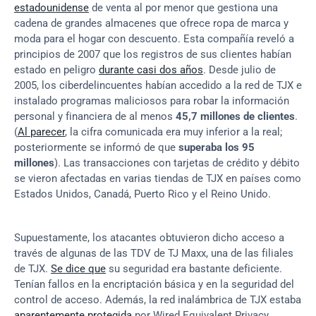
estadounidense
 de venta al por menor que gestiona una 
cadena de grandes almacenes que ofrece ropa de marca y 
moda para el hogar con descuento. Esta compañía reveló a 
principios de 2007 que los registros de sus clientes habían 
estado en peligro 
durante casi dos años
. Desde julio de 
2005, los ciberdelincuentes habían accedido a la red de TJX e 
instalado programas maliciosos para robar la información 
personal y financiera de al menos 
45,7 millones de clientes
. 
(
Al parecer
, la cifra comunicada era muy inferior a la real; 
posteriormente se informó de que 
superaba los 95 
millones
). Las transacciones con tarjetas de crédito y débito 
se vieron afectadas en varias tiendas de TJX en países como 
Estados Unidos, Canadá, Puerto Rico y el Reino Unido.
Supuestamente, los atacantes obtuvieron dicho acceso a 
través de algunas de las TDV de TJ Maxx, una de las filiales 
de TJX. 
Se dice que
 su seguridad era bastante deficiente. 
Tenían fallos en la encriptación básica y en la seguridad del 
control de acceso. Además, la red inalámbrica de TJX estaba 
aparentemente protegida
 por Wired Equivalent Privacy 