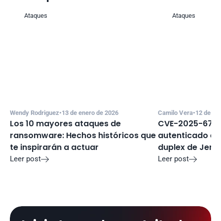
Ataques
Ataques
Wendy Rodriguez
•
13 de enero de 2026
Camilo Vera
•
12 de di
Los 10 mayores ataques de 
CVE-2025-67635
ransomware: Hechos históricos que 
autenticado en 
te inspirarán a actuar
duplex de Jenki
Leer post
Leer post

