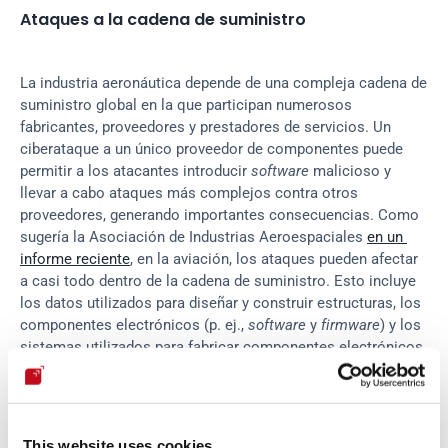
Ataques a la cadena de suministro
La industria aeronáutica depende de una compleja cadena de 
suministro global en la que participan numerosos 
fabricantes, proveedores y prestadores de servicios. Un 
ciberataque a un único proveedor de componentes puede 
permitir a los atacantes introducir 
software
 malicioso y 
llevar a cabo ataques más complejos contra otros 
proveedores, generando importantes consecuencias. Como 
sugería la Asociación de Industrias Aeroespaciales 
en un 
informe reciente
, en la aviación, los ataques pueden afectar 
a casi todo dentro de la cadena de suministro. Esto incluye 
los datos utilizados para diseñar y construir estructuras, los 
componentes electrónicos (p. ej., 
software
 y 
firmware
) y los 
sistemas utilizados para fabricar componentes electrónicos 
y no electrónicos. Hoy en día, la importancia de 
proteger 
toda la cadena de suministro
 para mitigar estos riesgos es 
indiscutible.
This website uses cookies