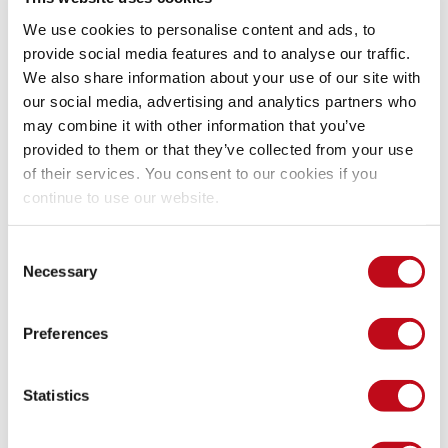
Ataques en vuelos
We use cookies to personalise content and ads, to
provide social media features and to analyse our traffic.
We also share information about your use of our site with
La creciente conectividad de las aeronaves ha introducido 
our social media, advertising and analytics partners who
nuevos retos de ciberseguridad. La conexión Wi-Fi y otras 
may combine it with other information that you’ve
tecnologías inalámbricas durante el vuelo pueden exponer 
provided to them or that they’ve collected from your use
los sistemas de los aviones a posibles ciberamenazas. 
of their services. You consent to our cookies if you
Además, los dispositivos de los pasajeros, como 
continue to use our website.
ordenadores portátiles y teléfonos inteligentes, pueden 
servir como vectores de ataque. En la última década, han 
surgido preocupaciones sobre el potencial 
hackeo de 
Consent
aeronaves
. En 2015, 
el investigador de seguridad Chris 
Necessary
Selection
Roberts
 supuestamente expuso vulnerabilidades en 
sistemas de aeronaves comerciales a través de un aparente 
"hackeo en pleno vuelo", haciendo saltar las alarmas sobre 
Preferences
la posibilidad de que actores maliciosos exploten estas 
debilidades.
Statistics
Si los 
hackers
 pueden manipular un carro, ¿por qué no 