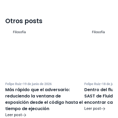
Otros posts
Filosofía
Filosofía
Felipe Ruiz
•
19 de junio de 2026
Felipe Ruiz
•
18 de juni
Más rápido que el adversario: 
Dentro del flujo
reduciendo la ventana de 
SAST de Fluid A
exposición desde el código hasta el 
encontrar cand
tiempo de ejecución
Leer post

Leer post
