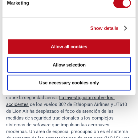
Marketing
podrían secuestrar un avión? 
George Avetisov comentó
 una 
vez en Forbes que si el 
software
 de automatización de un 
avión tiene tanta autoridad que puede ignorar los 
inputs
 del 
piloto, cabe suponer que un 
malware
 sofisticado podría 
Show details
explotar el mismo problema. Las puertas reforzadas de la 
cabina son inútiles si un atacante puede manipular el 
software
 para tomar el control de un avión de forma remota. 
Allow all cookies
Aunque el sector de la aviación ha tomado medidas para 
hacer frente a estos riesgos, sigue siendo un reto 
Allow selection
importante.
Use necessary cookies only
Desde la inmovilización en tierra del avión Boeing 737 Max 
en 
2019
, se ha desatado una intrigante conversación mundial 
sobre la seguridad aérea. 
La investigación sobre los 
accidentes
 de los vuelos 302 de Ethiopian Airlines y JT610 
de Lion Air ha desplazado el foco de atención de las 
medidas de seguridad tradicionales a los complejos 
sistemas de 
software
 que impulsan las aeronaves 
modernas. Un área de especial preocupación es el sistema 