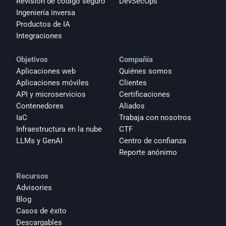
Revisión de código seguro
DevSecOps
Ingeniería inversa
Productos de IA
Integraciones
Objetivos
Compañía
Aplicaciones web
Quiénes somos
Aplicaciones móviles
Clientes
API y microservicios
Certificaciones
Contenedores
Aliados
IaC
Trabaja con nosotros
Infraestructura en la nube
CTF
LLMs y GenAI
Centro de confianza
Reporte anónimo 
Recursos
Advisories
Blog
Casos de éxito
Descargables