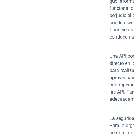
qué informa
funcionalid
perjudicial
pueden ser 
financieras
conducen a 
Una API poc
directo en 
para realiza
aprovechars
interrupcio
las API. Ta
adecuadamen
La segurida
Para la orga
permite man