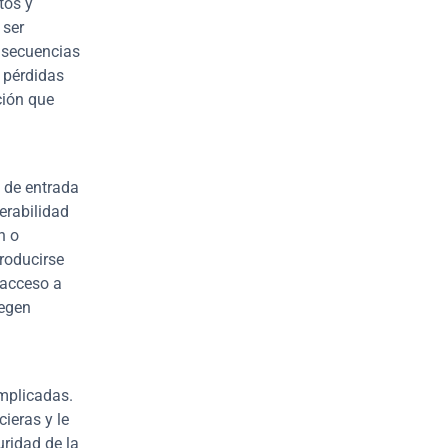
os y 
ser 
nsecuencias 
 pérdidas 
ión que 
de entrada 
rabilidad 
 o 
oducirse 
acceso a 
egen 
mplicadas. 
ieras y le 
ridad de la 