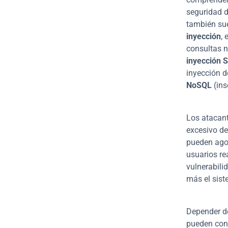
seguridad d
también sue
inyección
,
inyección 
inyección d
NoSQL
 (in
Los atacant
excesivo de
pueden agot
usuarios re
vulnerabili
más el sist
Depender de
pueden cont