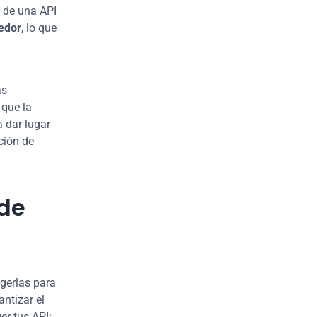
 de una API 
edor
, lo que 
s 
que la 
 dar lugar 
ión de 
de 
gerlas para 
ntizar el 
er tus API: