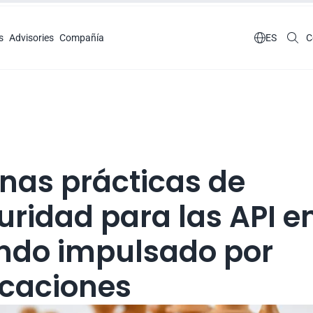
s
Advisories
Compañía

ES
C
nas prácticas de 
uridad para las API en
do impulsado por 
icaciones