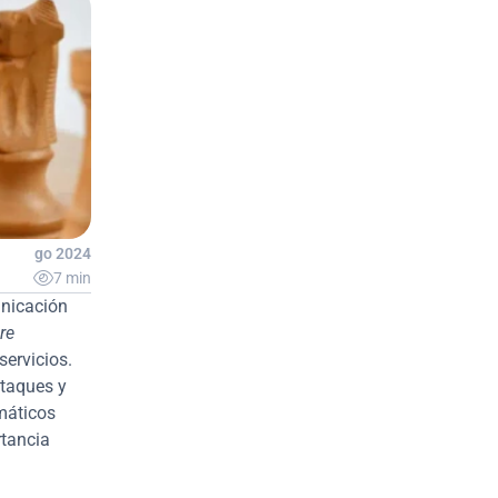
12 ago 2024

7 min
nicación 
re
ervicios. 
taques y 
áticos 
tancia 