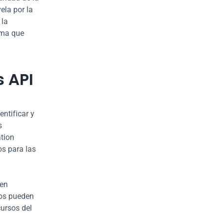
la por la 
la 
ma que 
s API
tificar y 
 
tion 
s para las 
en 
os pueden 
ursos del 