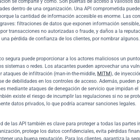
ción se comparte y cómo. Son puertas de acceso a valiosos dat
ades dentro de una organización. Una API comprometida puede 
 porque la cantidad de información accesible es enorme. Las co
graves: filtraciones de datos que exponen información sensible,
 por transacciones no autorizadas o fraude, y daños a la reputac
una pérdida de confianza de los clientes, por nombrar algunos.
o segura puede proporcionar a los actores maliciosos un punto 
los sistemas o redes. Los atacantes pueden aprovechar una vulne
r ataques de infiltración (man-in-the-middle, 
MITM
), de inyección
e de debilidades en los controles de acceso. Además, pueden pr
nes mediante ataques de denegación de servicio que impidan el 
mbién existe el riesgo de incumplir las regulaciones si no se prot
te datos privados, lo que podría acarrear sanciones legales.
d de las API también es clave para proteger a todas las partes i
nización, protege los datos confidenciales, evita pérdidas financ
tener una buena reputación. Para los clientes, garantiza la segu