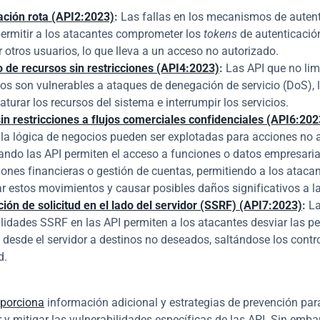
ación rota (API2:2023)
:
 Las fallas en los mecanismos de autent
ermitir a los atacantes comprometer los 
tokens
 de autenticació
 otros usuarios, lo que lleva a un acceso no autorizado.
de recursos sin restricciones (API4:2023)
:
 Las API que no limi
os son vulnerables a ataques de denegación de servicio (DoS), l
turar los recursos del sistema e interrumpir los servicios.
in restricciones a flujos comerciales confidenciales (API6:202
 la lógica de negocios pueden ser explotadas para acciones no a
ando las API permiten el acceso a funciones o datos empresaria
ones financieras o gestión de cuentas, permitiendo a los atacan
r estos movimientos y causar posibles daños significativos a l
ción de solicitud en el lado del servidor (SSRF) (API7:2023)
:
 La
lidades SSRF en las API permiten a los atacantes desviar las pet
desde el servidor a destinos no deseados, saltándose los contro
d.
porciona
 información adicional y estrategias de prevención par
y mitigar las vulnerabilidades específicas de las API. Sin embarg