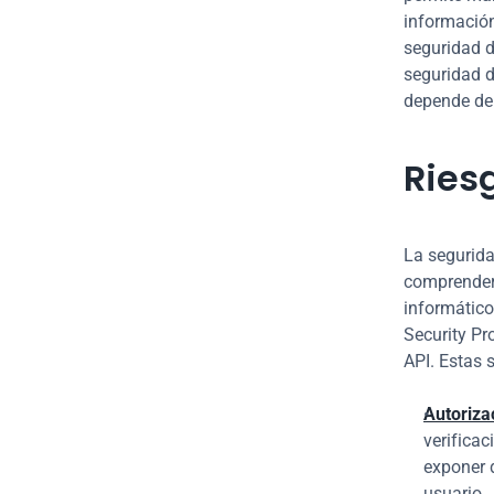
información
seguridad d
seguridad d
depende de 
Ries
La segurida
comprender 
informáticos
Security Pr
API. Estas 
Autoriza
verificac
exponer d
usuario.