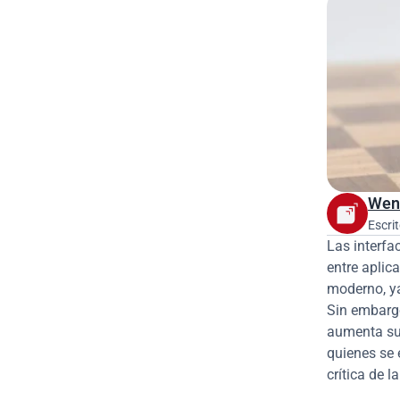
Wen
Escrit
Las interfa
entre aplic
moderno, ya
Sin embargo
aumenta sus
quienes se 
crítica de l