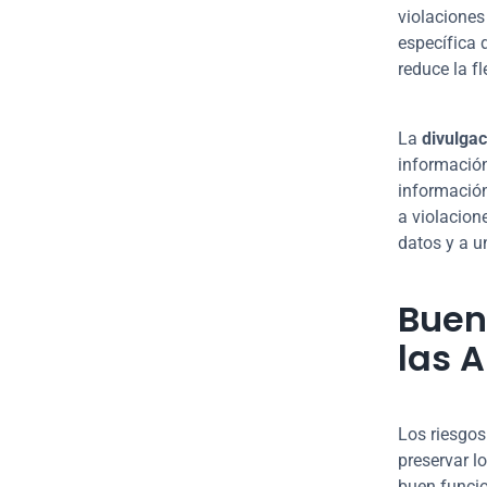
violaciones
específica 
reduce la fl
La 
divulgac
información
información
a violacion
datos y a u
Buen
las A
Los riesgos
preservar l
buen funcio