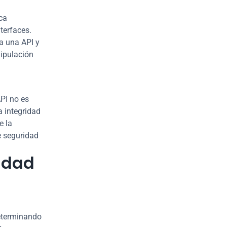
ca 
terfaces. 
 una API y 
ipulación 
PI no es 
 integridad 
 la 
 seguridad 
idad 
eterminando 