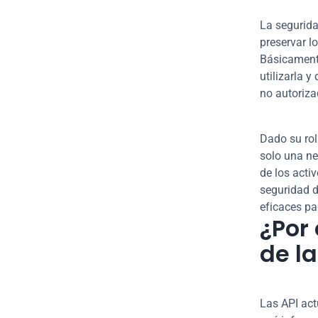
La segurida
preservar l
Básicamente
utilizarla 
no autoriza
Dado su rol
solo una ne
de los acti
seguridad d
eficaces pa
¿Por
de la
Las API act