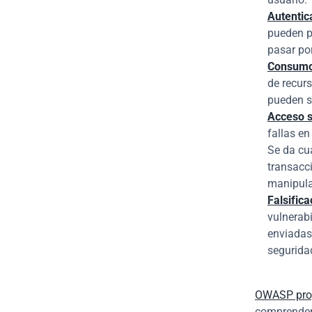
Autentic
pueden p
pasar por
Consumo 
de recurs
pueden sa
Acceso s
fallas en
Se da cu
transacci
manipula
Falsifica
vulnerabi
enviadas 
segurida
OWASP pro
comprender 