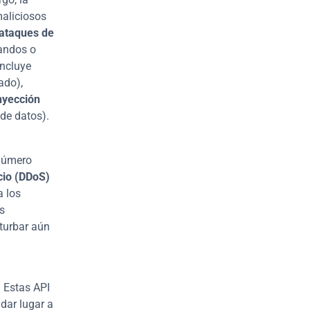
aliciosos 
ataques de 
andos o 
consultas no autorizadas, comprometiendo la seguridad del sistema. Esto incluye 
do), 
nyección 
 de datos).
número 
cio (DDoS)
 los 
s 
turbar aún 
 Estas API 
ar lugar a 