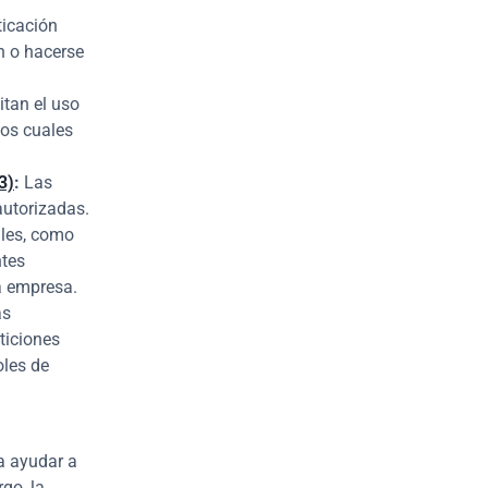
icación 
n o hacerse 
tan el uso 
os cuales 
3)
:
 Las 
utorizadas. 
les, como 
tes 
a empresa.
s 
iciones 
les de 
a ayudar a 
o, la 