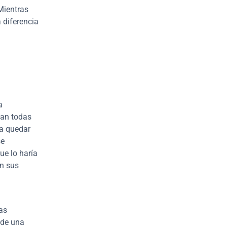
ientras 
 diferencia 
 
an todas 
a quedar 
e 
e lo haría 
n sus 
s 
de una 