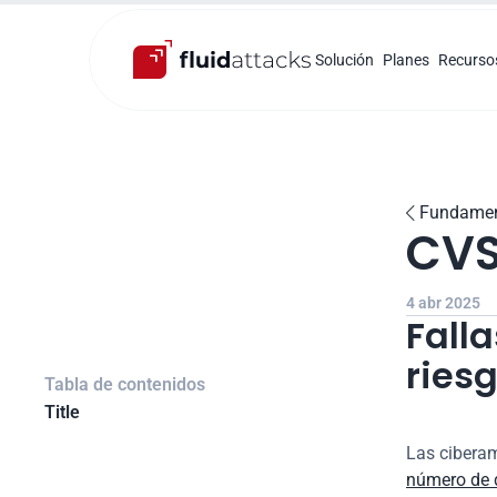
Solución
Planes
Recurso
Fundamen

CVS
4 abr 2025
Falla
ries
Tabla de contenidos
Title
número de d