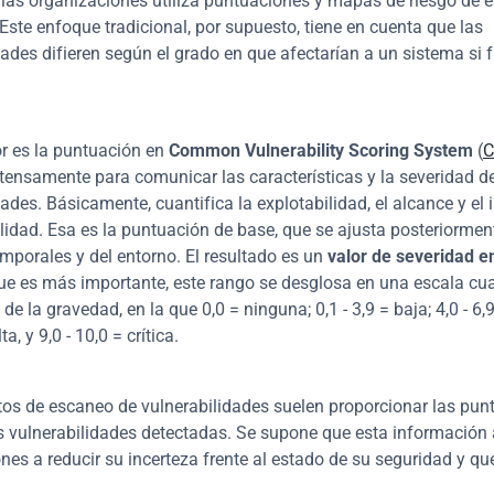
las organizaciones utiliza puntuaciones y mapas de riesgo de e
Este enfoque tradicional, por supuesto, tiene en cuenta que las 
dades difieren según el grado en que afectarían a un sistema si f
r es la puntuación en 
Common Vulnerability Scoring System
 (
C
xtensamente para comunicar las características y la severidad de
dades. Básicamente, cuantifica la explotabilidad, el alcance y el 
ilidad. Esa es la puntuación de base, que se ajusta posteriormen
emporales y del entorno. El resultado es un 
valor de severidad en
que es más importante, este rango se desglosa en una escala cual
 de la gravedad, en la que 0,0 = ninguna; 0,1 - 3,9 = baja; 4,0 - 6,9
lta, y 9,0 - 10,0 = crítica.
os de escaneo de vulnerabilidades suelen proporcionar las punt
 vulnerabilidades detectadas. Se supone que esta información 
nes a reducir su incerteza frente al estado de su seguridad y qu