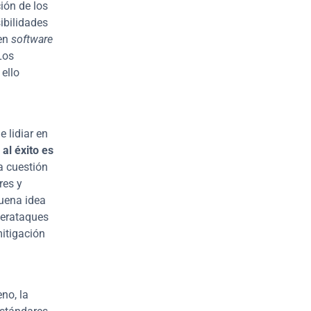
ión de los 
bilidades 
en 
software
os 
ello 
lidiar en 
 al éxito es 
a cuestión 
es y 
uena idea 
berataques 
itigación 
o, la 