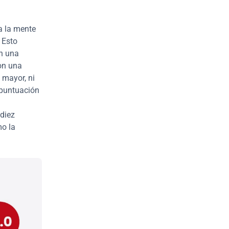
 la mente 
Esto 
n una 
on una 
mayor, ni 
puntuación 
diez 
o la 