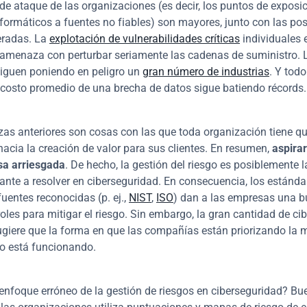
 de ataque de las organizaciones (es decir, los puntos de exposic
formáticos a fuentes no fiables) son mayores, junto con las posi
eradas. La 
explotación de vulnerabilidades críticas
 individuales 
 amenaza con perturbar seriamente las cadenas de suministro. L
iguen poniendo en peligro un 
gran número de industrias
. Y todo 
 costo promedio de una brecha de datos sigue batiendo récords.
s anteriores son cosas con las que toda organización tiene que 
acia la creación de valor para sus clientes. En resumen, 
aspirar
a arriesgada
. De hecho, la gestión del riesgo es posiblemente l
nte a resolver en ciberseguridad. En consecuencia, los estándar
uentes reconocidas (p. ej., 
NIST
, 
ISO
) dan a las empresas una b
roles para mitigar el riesgo. Sin embargo, la gran cantidad de ci
ugiere que la forma en que las compañías están priorizando la m
no está funcionando.
 enfoque erróneo de la gestión de riesgos en ciberseguridad? Buen