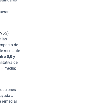
stándares 
ueran 
VSS
) 
 las 
impacto de 
te mediante 
tre 0,0 y 
itativa de 
 = media; 
uaciones 
ayuda a 
é remediar 