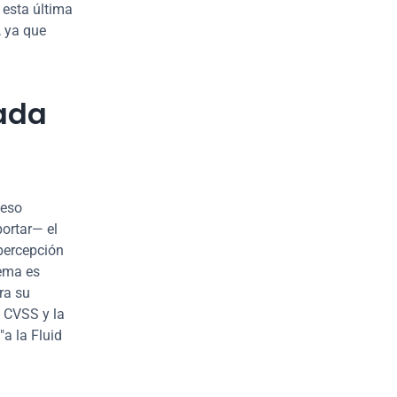
esta última 
 ya que 
ada 
eso 
rtar— el 
percepción 
ema es 
a su 
CVSS y la 
a la Fluid 