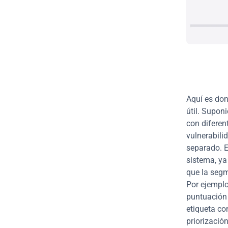
Aquí es don
útil. Supon
con diferen
vulnerabili
separado. E
sistema, ya 
que la segm
Por ejemplo
puntuación 
etiqueta co
priorizació