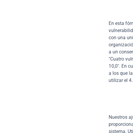
En esta fór
vulnerabili
con una un
organizació
a un consen
"Cuatro vul
10,0". En cu
a los que l
utilizar el 4.
Nuestros aj
proporciona
sistema. Ut