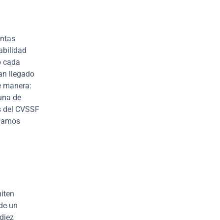
ntas 
bilidad 
 cada 
n llegado 
e manera: 
na de 
s del CVSSF 
damos 
ten 
de un 
iez 