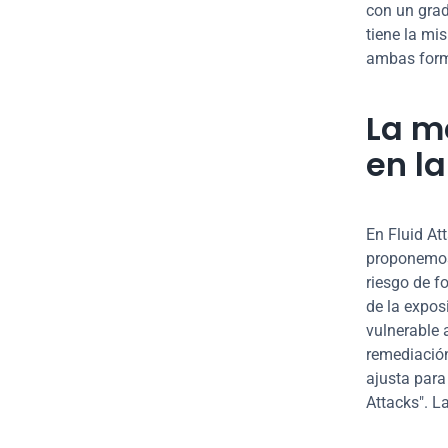
con un grad
tiene la mi
ambas forma
La m
en la
En Fluid At
proponemos 
riesgo de f
de la expos
vulnerable 
remediación
ajusta para 
Attacks". L