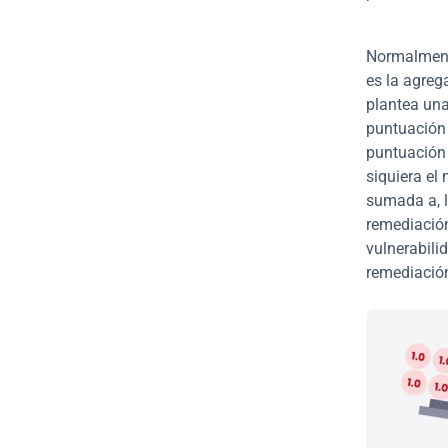
Normalmente
es la agreg
plantea una
puntuación 
puntuación 
siquiera el
sumada a, l
remediación
vulnerabili
remediación