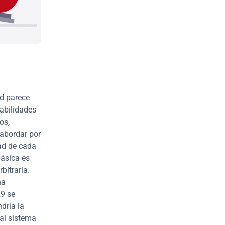
d parece 
bilidades 
s, 
abordar por 
d de cada 
ásica es 
itraria. 
a 
9 se 
ría la 
l sistema 