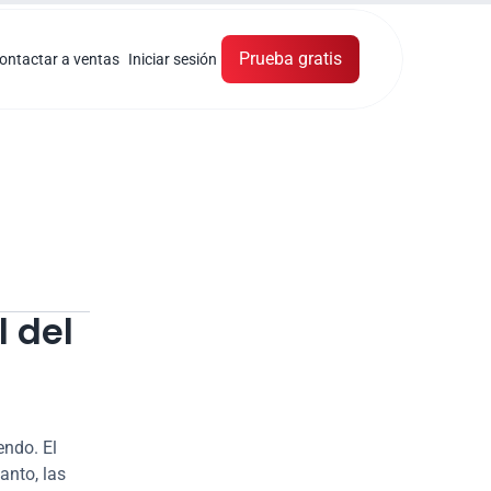
Prueba gratis
ontactar a ventas
Iniciar sesión
 del 
Las ciberamenazas para las organizaciones de todo el mundo siguen creciendo. El 
anto, las 