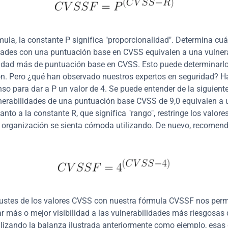
mula, la constante P significa "proporcionalidad". Determina cuá
dades con una puntuación base en CVSS equivalen a una vulnera
idad más de puntuación base en CVSS. Esto puede determinarlo
n. Pero ¿qué han observado nuestros expertos en seguridad? Ha
so para dar a P un valor de 4. Se puede entender de la siguient
nerabilidades de una puntuación base CVSS de 9,0 equivalen a u
anto a la constante R, que significa "rango", restringe los valore
a organización se sienta cómoda utilizando. De nuevo, recomen
ustes de los valores CVSS con nuestra fórmula CVSSF nos permi
r más o mejor visibilidad a las vulnerabilidades más riesgosas 
ilizando la balanza ilustrada anteriormente como ejemplo, esas d