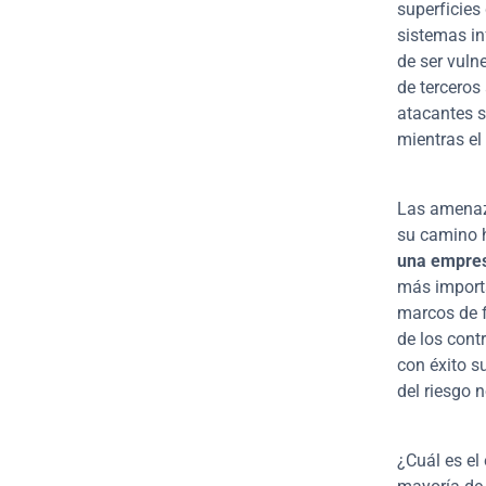
superficies
sistemas in
de ser vuln
de terceros
atacantes s
mientras el
Las amenaza
su camino h
una empres
más importa
marcos de f
de los cont
con éxito s
del riesgo 
¿Cuál es el