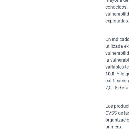
mayoría de 
conocidos. 
vulnerabili
explotadas.
Un indicado
utilizada e
vulnerabili
la vulnerab
variables t
10,0
. Y lo 
calificación
7,0 - 8,9 = a
Los product
CVSS de las
organizacio
primero.