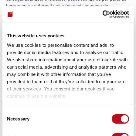
herramientas automatizadas (es decir, escaneo de 
vulnerabilidades) o humanos (normalmente a través de 
pruebas de penetración
); aun así, debería existir un 
complemento entre ambos. Así, la evaluación de 
vulnerabilidades se integra en un ciclo en el que también se 
This website uses cookies
priorizan y abordan las vulnerabilidades.
We use cookies to personalise content and ads, to
provide social media features and to analyse our traffic.
¿Cómo automatizar la gestión de 
We also share information about your use of our site with
vulnerabilidades?
our social media, advertising and analytics partners who
may combine it with other information that you’ve
provided to them or that they’ve collected from your use
Al igual que en el caso de la evaluación de vulnerabilidades, 
of their services. You consent to our cookies if you
la gestión de vulnerabilidades puede llevarse a cabo 
continue to use our website.
mediante herramientas automatizadas, al menos en parte. 
De forma similar a lo que ocurre para la identificación de 
problemas de seguridad en los sistemas informáticos, la 
Consent
contribución de las herramientas para un procedimiento tan 
Necessary
Selection
esencial de la gestión de vulnerabilidades como es la 
remediación de vulnerabilidades es limitada. De hecho, esta 