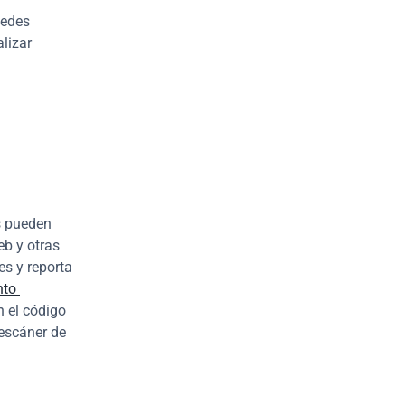
edes 
utilizar nuestra aplicación CLI aprobada por CASA sin costo alguno para realizar 
s pueden 
b y otras 
s y reporta 
to 
 el código 
escáner de 