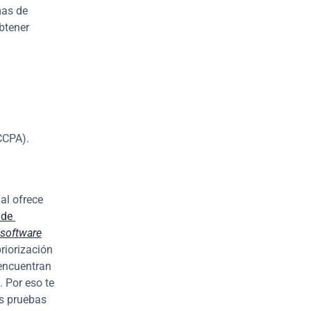
as de 
tener 
 CCPA).
al ofrece 
de 
software
iorización 
encuentran 
 Por eso te 
 pruebas 