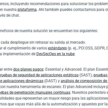
versos, incluyendo recomendaciones para solucionar los problem
en nuestra 
plataforma
. Ahí también puedes contactarnos para ob
vés de chat.
eneficios de nuestra solución se encuentran los siguientes:
 cada despliegue sin retrasar su salida al mercado.
r el cumplimiento de varios 
estándares
 (p. ej., PCI DSS, GDPR,
 la implementación de 
DevSecOps en la nube
.
ir entre 
dos planes pagos
: Essential y Advanced. El plan Essenti
ruebas de seguridad de aplicaciones estáticas
 (SAST), 
pruebas 
de aplicaciones dinámicas
 (DAST) y 
análisis de composición de 
con nuestra herramienta de escaneo. El plan Advanced incluye pr
uebas de penetración manuales continuas
. Nuestros 
pentesters
 
bilidades que representan un mayor riesgo para las aplicaciones.
os que vayas más allá de la automatización y apuestes por las