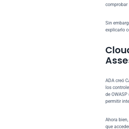
comprobar s
Sin embargo
explicarlo 
Cloud
Asse
ADA creó CA
los control
de OWASP (A
permitir in
Ahora bien,
que acceden