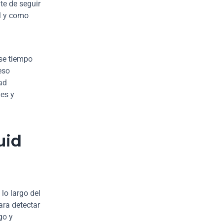
e de seguir 
l y como 
se tiempo 
so 
d 
s y 
id 
o largo del 
a detectar 
o y 