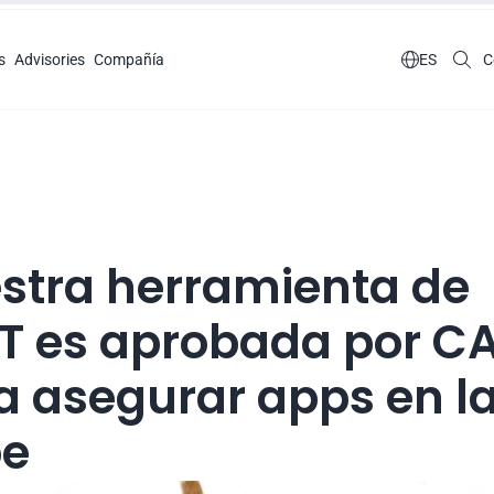
s
Advisories
Compañía

ES
C
stra herramienta de 
T es aprobada por CA
a asegurar apps en la
e