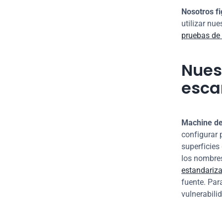
Nosotros fi
pruebas de 
Nuest
esca
Machine de
configurar 
superficies
los nombres
estandariz
fuente. Par
vulnerabili