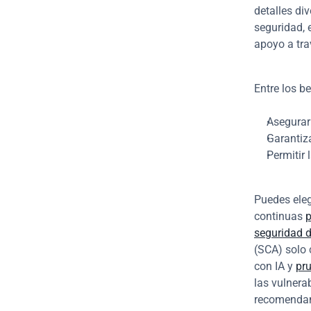
detalles di
seguridad, 
apoyo a tra
Entre los b
Asegurar
Garantiza
Permitir
Puedes eleg
continuas 
p
seguridad 
(SCA) solo 
con IA y 
pr
las vulnera
recomendam