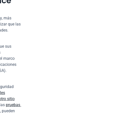
nce
y, más 
zar que las 
ades.
ue sus 
 
aplicaciones. En el caso de las aplicaciones móviles, ADA puso en marcha el marco 
icaciones 
SA).
guridad 
les
otro sitio
las 
pruebas 
, pueden 