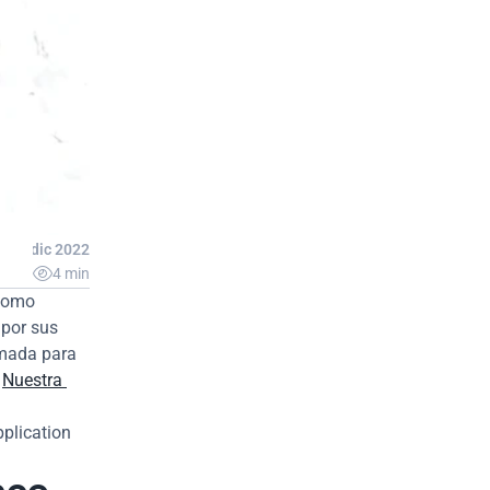
23 dic 2022

4 min
como 
por sus 
mada para 
 
Nuestra 
plication 