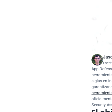
Jaso
Escrit
App Defense
herramienta
siglas en i
garantizar 
herramient
oficialment
Security A