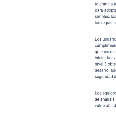
tolerancia 
para adopta
simples, lo
los requisi
Los usuario
cumplimient
quienes det
iniciar la 
nivel 3 obte
desarrollad
seguridad d
Los equipos
de análisi
vulnerabili