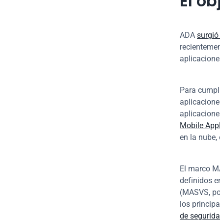
El o
ADA 
surgió
recientemen
aplicacione
Para cumpli
aplicacione
Mobile Appl
en la nube,
El marco MA
definidos en
(MASVS, por
los principa
de segurida