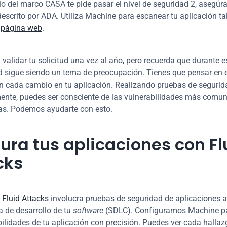
io del marco CASA te pide pasar el nivel de seguridad 2, asegúrat
descrito por ADA. Utiliza Machine para escanear tu aplicación ta
 
página web
.
á validar tu solicitud una vez al año, pero recuerda que durante e
d sigue siendo un tema de preocupación. Tienes que pensar en e
n cada cambio en tu aplicación. Realizando pruebas de segurida
nte, puedes ser consciente de las vulnerabilidades más comune
as. Podemos ayudarte con esto.
ra tus aplicaciones con Flu
cks
 Fluid Attacks
 involucra pruebas de seguridad de aplicaciones a l
a de desarrollo de tu 
software
 (SDLC). Configuramos Machine par
bilidades de tu aplicación con precisión. Puedes ver cada hallazg