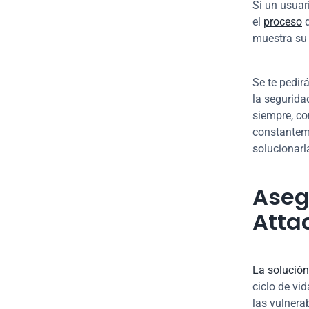
Si un usuar
el 
proceso
 
muestra su
Se te pedir
la segurida
siempre, co
constanteme
solucionarl
Asegu
Atta
La solución
ciclo de vid
las vulnera