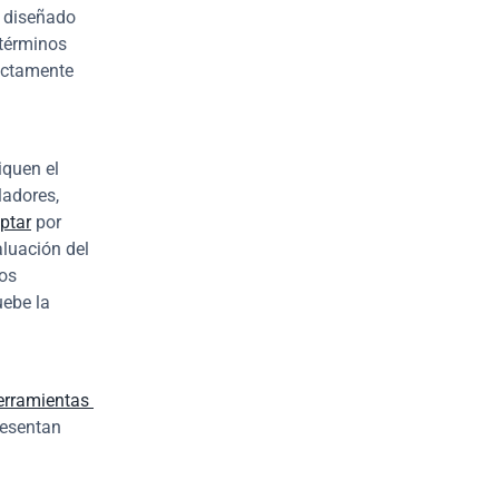
 diseñado 
términos 
ictamente 
quen el 
adores, 
ptar
 por 
luación del 
os 
ebe la 
erramientas 
esentan 