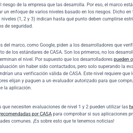
al riesgo de la empresa que las desarrolla. Por eso, el marco está
r un enfoque de varios niveles basado en los riesgos. Dicho en 
s niveles (1, 2 y 3) indican hasta qué punto deben cumplirse estr
tos de seguridad.
s del marco, como Google, piden a los desarrolladores que verifi
o de los estándares de CASA. Son los primeros, no los desarroll
erminan el nivel. Por supuesto que los desarrolladores 
pueden o
evaluación sin haber sido contactados, pero solo superando la eva
ndrían una verificación válida de CASA. Este nivel requiere que l
ores elijan y paguen a un evaluador autorizado para que compru
e la aplicación.
 que necesiten evaluaciones de nivel 1 y 2 pueden utilizar las 
h
s recomendadas por CASA
 para comprobar si sus aplicaciones pr
dades comunes. ¡Es sobre esto que te tenemos noticias!