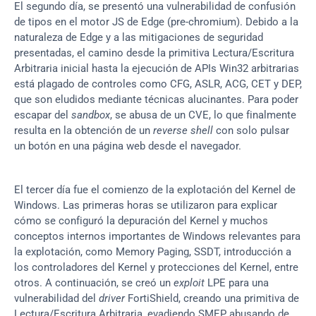
El segundo día, se presentó una vulnerabilidad de confusión 
de tipos en el motor JS de Edge (pre-chromium). Debido a la 
naturaleza de Edge y a las mitigaciones de seguridad 
presentadas, el camino desde la primitiva Lectura/Escritura 
Arbitraria inicial hasta la ejecución de APIs Win32 arbitrarias 
está plagado de controles como CFG, ASLR, ACG, CET y DEP, 
que son eludidos mediante técnicas alucinantes. Para poder 
escapar del 
sandbox
, se abusa de un CVE, lo que finalmente 
resulta en la obtención de un 
reverse shell
 con solo pulsar 
un botón en una página web desde el navegador.
El tercer día fue el comienzo de la explotación del Kernel de 
Windows. Las primeras horas se utilizaron para explicar 
cómo se configuró la depuración del Kernel y muchos 
conceptos internos importantes de Windows relevantes para 
la explotación, como Memory Paging, SSDT, introducción a 
los controladores del Kernel y protecciones del Kernel, entre 
otros. A continuación, se creó un 
exploit 
LPE para una 
vulnerabilidad del 
driver
 FortiShield, creando una primitiva de 
Lectura/Escritura Arbitraria, evadiendo SMEP abusando de 