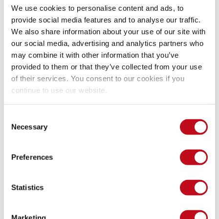
Como ya he dicho, el curso duró cuatro días. A diferencia de 
We use cookies to personalise content and ads, to
muchos otros, el material del curso incluye dos libros con 
provide social media features and to analyse our traffic.
contenido escrito, un archivo ZIP con todos los PoC creados 
We also share information about your use of our site with
y las diapositivas utilizadas para guiar el entrenamiento. 
our social media, advertising and analytics partners who
Varias "millas extra" en el curso (¡pista, pista!) están ahí para 
may combine it with other information that you’ve
practicar más sobre los temas presentados.
provided to them or that they’ve collected from your use
of their services. You consent to our cookies if you
Una vez terminado el curso, tienes hasta un año para 
continue to use our website.
programar el examen. Yo programé el mío para el 17 de 
agosto de 2023.
Consent
Necessary
Selection
El mes anterior al examen, me dediqué al 100% a repetir los 
materiales del curso y a reproducir los mismos
 exploits
:
Preferences
Statistics
Marketing