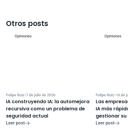
Otros posts
Opiniones
Opiniones
Felipe Ruiz
•
7 de julio de 2026
Felipe Ruiz
•
16 de juni
IA construyendo IA: la automejora 
Las empresas e
recursiva como un problema de 
IA más rápido d
seguridad actual
gestionar su e
Leer post
Leer post

