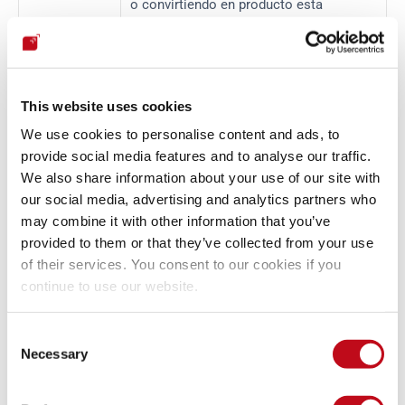
o convirtiendo en producto esta 
capacidad?
Capacidad
¿Qué puede hacer realmente el sistema, 
según la evaluación?
This website uses cookies
Uso indebido
¿Quién podría abusar del sistema y con 
We use cookies to personalise content and ads, to
qué facilidad?
provide social media features and to analyse our traffic.
We also share information about your use of our site with
Alcance
¿Dónde se probó y bajo qué 
our social media, advertising and analytics partners who
autorización?
may combine it with other information that you’ve
Salvaguardas
¿Qué límites, aprobaciones, 
sandboxes
 y 
provided to them or that they’ve collected from your use
registros se utilizaron?
of their services. You consent to our cookies if you
continue to use our website.
Artefactos
¿Qué código, 
prompts
 o conjuntos de 
datos se están publicando y por qué?
Consent
Necessary
Divulgación
¿Qué sucede si el trabajo descubre una 
Selection
vulnerabilidad real?