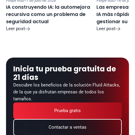
Felipe Ruiz
•
7 de julio de 2026
Felipe Ruiz
•
16 de juni
IA construyendo IA: la automejora 
Las empresas e
recursiva como un problema de 
IA más rápido d
seguridad actual
gestionar su e
Leer post
Leer post


Inicia tu prueba gratuita de 
21 días
Descubre los beneficios de la solución Fluid Attacks, 
de la que ya disfrutan empresas de todos los 
tamaños.
Prueba gratis
Contactar a ventas