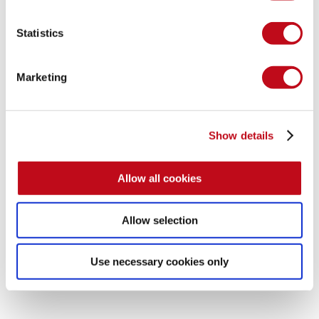
Statistics
Marketing

Andres Roldan
•
9 de julio de 2021
3 min
Bypassing AMSI by using memory patching
In this article we will be able to bypass AMSI using 
Show details
memory patching.
Leer post

Allow all cookies
Ataques
Allow selection
Use necessary cookies only