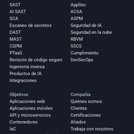
SAST
AppSec
AI SAST
ACSA
SCA
ASPM
Escaneo de secretos
Seguridad de IA
DAST
Seguridad en la nube
MAST
RBVM
CSPM
SSCS
PTaaS
Cumplimiento
Revisión de código seguro
DevSecOps
Ingeniería inversa
Productos de IA
Integraciones
Objetivos
Compañía
Aplicaciones web
Quiénes somos
Aplicaciones móviles
Clientes
API y microservicios
Certificaciones
Contenedores
Aliados
IaC
Trabaja con nosotros