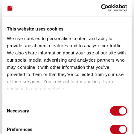
This website uses cookies
We use cookies to personalise content and ads, to
provide social media features and to analyse our traffic.
We also share information about your use of our site with

Andres Roldan
•
28 de mayo de 2022
17 min
our social media, advertising and analytics partners who
Bypassing AMSI by using a cross-process 
may combine it with other information that you’ve
memory patching with Python
provided to them or that they’ve collected from your use
We will take AMSI bypass to another level by using 
of their services. You consent to our cookies if you
cross-process memory injection.
continue to use our website.
Leer post

Consent
Necessary
Selection
Ataques
Preferences