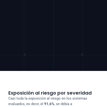

29.552
Promedio de exposición al riesgo por 
sistema

Exposición al riesgo por severidad
Casi toda la exposición al riesgo en los sistemas 
evaluados, es decir, el 
91,6%
, se debía a 