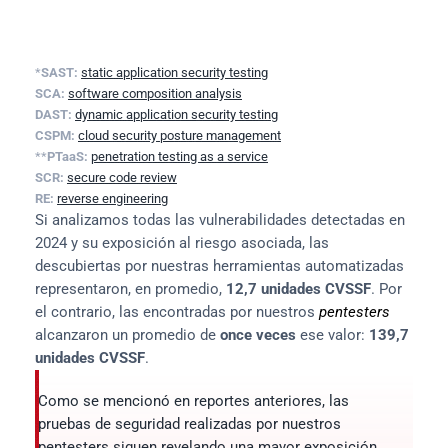
22.246.515,93
/ Manual
9.049.018,73
/ Automático
*
SAST:
static application security testing
SCA:
software composition analysis
DAST:
dynamic application security testing
CSPM:
cloud security posture management
**
PTaaS:
penetration testing as a service
SCR:
secure code review
RE: 
reverse engineering
Si analizamos todas las vulnerabilidades detectadas en 
2024 y su exposición al riesgo asociada, las 
descubiertas por nuestras herramientas automatizadas 
representaron, en promedio, 
12,7 unidades CVSSF
. Por 
el contrario, las encontradas por nuestros 
pentesters
alcanzaron un promedio de 
once veces
 ese valor: 
139,7 
unidades CVSSF
.
Como se mencionó en reportes anteriores, las 
pruebas de seguridad realizadas por nuestros 
pentesters siguen revelando una mayor exposición 