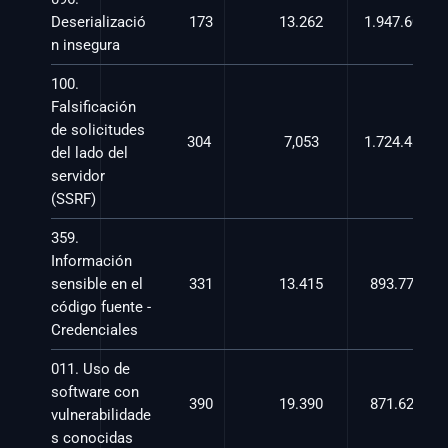
Deserializació
173
13.262
1.947.603,2
n insegura
100. 
Falsificación 
de solicitudes 
304 
7,053
1.724.486,6
del lado del 
servidor 
(SSRF)
359. 
Información 
sensible en el 
331
13.415
893.774,0
código fuente - 
Credenciales
011. Uso de 
software con 
390
19.390
871.626,9
vulnerabilidade
s conocidas