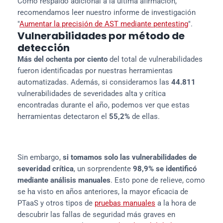
Como respaldo adicional a la última afirmación, 
recomendamos leer nuestro informe de investigación 
"
Aumentar la precisión de AST mediante pentesting
".
Vulnerabilidades por método de
detección
Más del ochenta por ciento
 del total de vulnerabilidades 
fueron identificadas por nuestras herramientas 
automatizadas. Además, si consideramos las 
44.811
vulnerabilidades de severidades alta y crítica 
encontradas durante el año, podemos ver que estas 
herramientas detectaron el 
55,2%
 de ellas.
81,8%
18,2%
/ Automático
/ Manual
Sin embargo, 
si tomamos solo las vulnerabilidades de 
severidad crítica
, un sorprendente 
98,9% se identificó 
mediante análisis manuales
. Esto pone de relieve, como 
se ha visto en años anteriores, la mayor eficacia de 
PTaaS y otros tipos de 
pruebas manuales
 a la hora de 
descubrir las fallas de seguridad más graves en 