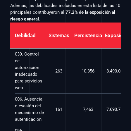
Además, las debilidades incluidas en esta lista de las 10 
principales contribuyeron al 
77,2% de la exposición al 
riesgo general
.
Debilidad
Sistemas
Persistencia
Exposición
039. Control 
de 
autorización 
263
10.356
8.490.025,9
inadecuado 
para servicios 
web
006. Ausencia 
o evasión del 
161
7,463
7.690.775,4
mecanismo de 
autenticación
096. 