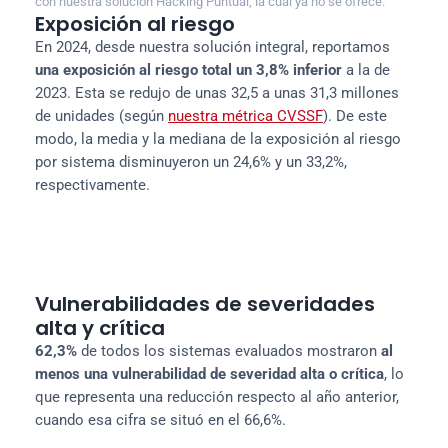
con nuestra solución Hacking Puntual, la cual ya no se ofrece.
Exposición al riesgo
En 2024, desde nuestra solución integral, reportamos 
una exposición al riesgo total un 3,8% inferior
 a la de 
2023. Esta se redujo de unas 32,5 a unas 31,3 millones 
de unidades (según 
nuestra métrica CVSSF
). De este 
modo, la media y la mediana de la exposición al riesgo 
por sistema disminuyeron un 24,6% y un 33,2%, 
respectivamente.
3,8%

24,6%
33,2%


/ Promedio
/ Mediana
Vulnerabilidades de severidades
alta y crítica
62,3%
 de todos los sistemas evaluados mostraron 
al 
menos una vulnerabilidad de severidad alta o crítica
, lo 
que representa una reducción respecto al año anterior, 
cuando esa cifra se situó en el 66,6%.