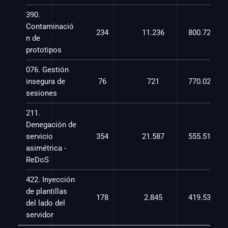
390. 
Contaminació
234
11.236
800.728,7
n de 
prototipos
076. Gestión 
insegura de 
76
721
770.025,0
sesiones
211. 
Denegación de 
servicio 
354
21.587
555.517,4
asimétrica - 
ReDoS
422. Inyección 
de plantillas 
178
2.845
419.534,5
del lado del 
servidor