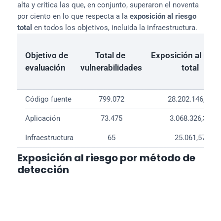
alta y crítica las que, en conjunto, superaron el noventa 
por ciento en lo que respecta a la 
exposición al riesgo 
total
 en todos los objetivos, incluida la infraestructura.
Objetivo de 
Total de 
Exposición al riesg
evaluación
vulnerabilidades
total
Código fuente
799.072
28.202.146,76
Aplicación
73.475
3.068.326,34
Infraestructura
65
25.061,57
Exposición al riesgo por método de
detección
28,9%
71,1%
/ Automático (
SAST
, 
SCA
, 
/ Manual (
PTaaS
, 
SCR
, 
RE
**)
DAST
, 
CSPM
*)