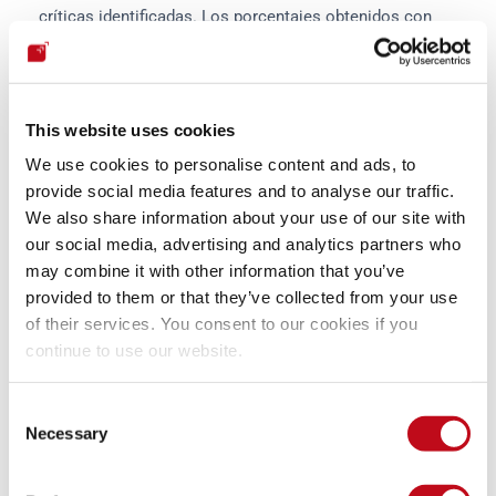
críticas identificadas. Los porcentajes obtenidos con 
sus pruebas manuales variaron poco en los periodos 
comparados.
71,4%
71,1%

This website uses cookies
/ Exposición al riesgo
97,1%
98,9%

We use cookies to personalise content and ads, to
provide social media features and to analyse our traffic.
/ Vulnerabilidades críticas
We also share information about your use of our site with
Remediación de vulnerabilidades
our social media, advertising and analytics partners who
El tiempo medio de remediación (MTTR) de 
may combine it with other information that you’ve
vulnerabilidades fue de 
alrededor de 55 días
. Esto 
provided to them or that they’ve collected from your use
supone una 
reducción de casi un 19%
 en comparación 
of their services. You consent to our cookies if you
con los 68 días del año anterior. Adicionalmente, cabe 
continue to use our website.
señalar que el MTTR para las vulnerabilidades de 
severidad crítica se redujo en un significativo 
65%
.
18,5%

Consent
Necessary
65,0%
Selection

En línea con los reportes de años anteriores, los 