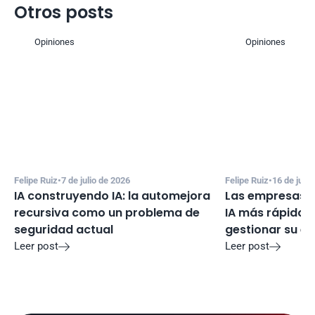
Otros posts
Opiniones
Opiniones
Felipe Ruiz
•
7 de julio de 2026
Felipe Ruiz
•
16 de juni
IA construyendo IA: la automejora 
Las empresas e
recursiva como un problema de 
IA más rápido d
seguridad actual
gestionar su e
Leer post
Leer post

