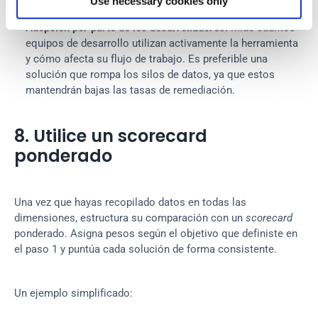
Use necessary cookies only
una mejora medible de la seguridad.
Adopción por parte de los desarrolladores:
 Mide cuántos 
equipos de desarrollo utilizan activamente la herramienta 
y cómo afecta su flujo de trabajo. Es preferible una 
solución que rompa los silos de datos, ya que estos 
mantendrán bajas las tasas de remediación.
8. Utilice un scorecard 
ponderado
Una vez que hayas recopilado datos en todas las 
dimensiones, estructura su comparación con un 
scorecard
ponderado. Asigna pesos según el objetivo que definiste en 
el paso 1 y puntúa cada solución de forma consistente.
Un ejemplo simplificado: