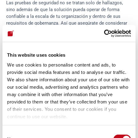
Las pruebas de seguridad no se tratan solo de hallazgos, 
sino además de que la solución pueda operar de forma 
confiable a la escala de tu organización y dentro de sus 
requisitos de gobernanza. Así que asegúrate de considerar 
lo siguiente:
Escalabilidad:
 Prueba el comportamiento a medida que 
aumenta el volumen. Supongamos que una herramienta 
This website uses cookies
funciona bien con 10 repositorios. ¿Sigue rindiendo igual 
con 100, con 1.000? Evalúa el soporte 
multi-tenant
, el 
We use cookies to personalise content and ads, to
rendimiento bajo escaneos concurrentes y los 
rate limits
provide social media features and to analyse our traffic.
de la API.
We also share information about your use of our site with
Gobernanza y gestión.
 Observa cómo la solución maneja 
our social media, advertising and analytics partners who
las políticas de seguridad, los flujos de excepciones, el 
may combine it with other information that you’ve
seguimiento de SLA sobre hallazgos abiertos y las 
provided to them or that they’ve collected from your use
estrategias de retesteo. ¿Puede ejecutar escaneos 
of their services. You consent to our cookies if you
inteligentes e incrementales o cada cambio dispara un 
continue to use our website.
análisis completo? ¿Permite definir políticas para romper 
el 
build
 que bloqueen el despliegue cuando existan 
vulnerabilidades no aceptadas? Nuestros datos muestran 
Consent