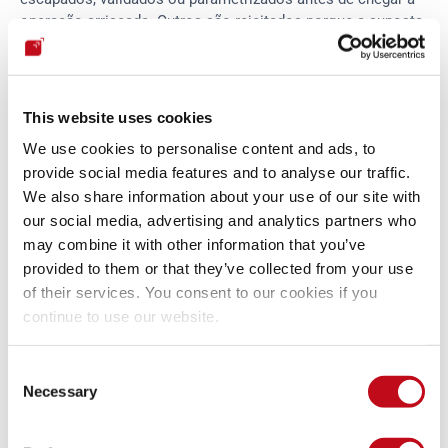
operação arriscada. Outros são rejeitados porque a suposta 
entrada controlada pelo atacante é, na verdade, interna, 
constante, privilegiada ou inalcançável em um fluxo realista.
This website uses cookies
Há também casos em que o coletor não é perigoso no 
We use cookies to personalise content and ads, to
contexto. Por exemplo, um valor pode ser armazenado, mas 
nunca renderizado como HTML executável, ou um caminho 
provide social media features and to analyse our traffic.
de autorização suspeito pode ser protegido por verificações 
We also share information about your use of our site with
no backend que não são óbvias a partir da primeira função 
our social media, advertising and analytics partners who
relatada. 
O scanner ajuda os pesquisadores a decidir para 
may combine it with other information that you’ve
onde olhar, enquanto eles decidem o que as evidências 
provided to them or that they’ve collected from your use
provam
.
of their services. You consent to our cookies if you
continue to use our website.
A remoção de duplicatas é, com frequência, outra tarefa 
humana. O mesmo problema subjacente pode aparecer em 
Consent
vários arquivos, coletores, rotas de chamadas ou variantes 
Necessary
Selection
de um componente. Sem consolidação, a avaliação 
exageraria o número de vulnerabilidades e geraria ruído 