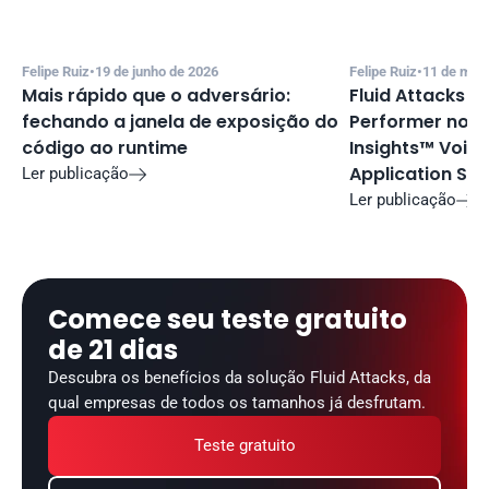
Felipe Ruiz
•
19 de junho de 2026
Felipe Ruiz
•
11 de mai
Mais rápido que o adversário: 
Fluid Attacks é
fechando a janela de exposição do 
Performer no 2
código ao runtime
Insights™ Voice
Application Sec
Ler publicação

Ler publicação

Comece seu teste gratuito 
de 21 dias
Descubra os benefícios da solução Fluid Attacks, da 
qual empresas de todos os tamanhos já desfrutam.
Teste gratuito