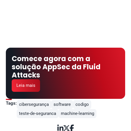
Comece agora com a 
solução AppSec da Fluid 
Attacks
Leia mais
Tags:
cibersegurança
software
codigo
teste-de-seguranca
machine-learning


