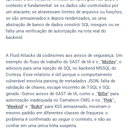
contexto é fundamental: se os dados são controlados por 
um atacante, se atravessam limites de arquivos ou funções, 
se são armazenados e depois renderizados, se uma 
abstração de banco de dados constrói SQL inseguro ou se 
falta uma verificação de autorização na rota real do 
backend.
A Fluid Attacks dá codinomes aos avisos de segurança. Um 
exemplo do fluxo de trabalho do SAST de IA é o 
"
Motley
", o 
advisory para uma injeção de SQL no backend MSSQL do 
Corteza. Esse relatório é útil porque o comportamento 
vulnerável envolvia parsing de metadados JSON, falta de 
validação de chaves, escape incorreto de T-SQL e SQL 
gerado. Outros avisos de SAST de IA, como o 
"
Billie
" para 
autorização inadequada no Camaleon CMS, e os 
"
Pink
",
"
Weeknd
" e 
"
Bizkit
" para XSS armazenado, mostram o 
mesmo padrão em diferentes classes de fraqueza: o 
problema é confirmado ao seguir o contexto, e não ao 
confiar em uma única linha suspeita.